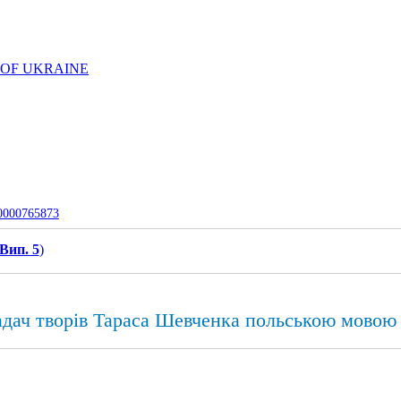
 OF UKRAINE
-0000765873
 Вип. 5
)
дач творів Тараса Шевченка польською мовою