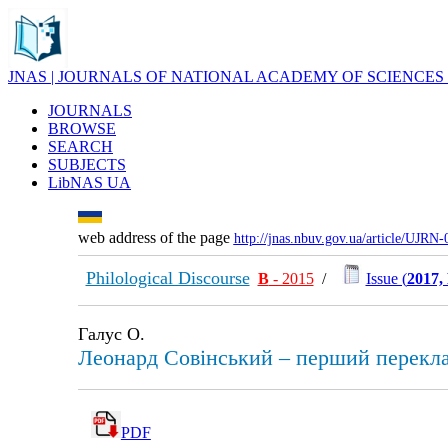
JNAS | JOURNALS OF NATIONAL ACADEMY OF SCIENCES
JOURNALS
BROWSE
SEARCH
SUBJECTS
LibNAS UA
web address of the page
http://jnas.nbuv.gov.ua/article/UJRN
Philological Discourse
В
- 2015
/
Issue (
2017,
Галус О.
Леонард Совінський – перший перекла
PDF