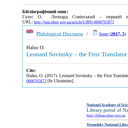
Бібліографічний опис:
Галус О. Леонард Совінський – перший пе
URL:
http://jnas.nbuv.gov.ua/article/UJRN-0000765873
Philological Discourse
/
Issue (
2017, 5
)
Halus O.
Leonard Sovinsky – the First Translato
Cite:
Halus, O. (2017). Leonard Sovinsky – the First Transla
[In Ukrainian].
0000765873
National Academy of Scie
Library portal of 
http://libnas.nbuv.gov.ua
Vernadsky National Libr