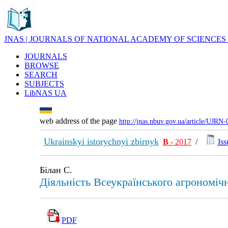
JNAS | JOURNALS OF NATIONAL ACADEMY OF SCIENCES
JOURNALS
BROWSE
SEARCH
SUBJECTS
LibNAS UA
web address of the page
http://jnas.nbuv.gov.ua/article/UJRN
Ukrainskyi istorychnyi zbirnyk
В
- 2017
/
Iss
Білан С.
Діяльність Всеукраїнського агрономічн
PDF