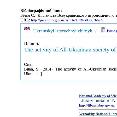
Бібліографічний опис:
Білан С. Діяльність Всеукраїнського агрономічного 
URL:
http://jnas.nbuv.gov.ua/article/UJRN-0000766746
Ukrainskyi istorychnyi zbirnyk
/
Issue 
Bilan S.
The activity of All-Ukrainian society o
Cite:
Bilan, S. (2014). The activity of All-Ukrainian soc
Ukrainian].
National Academy of Scie
Library portal of 
http://libnas.nbuv.gov.ua
Vernadsky National Libr