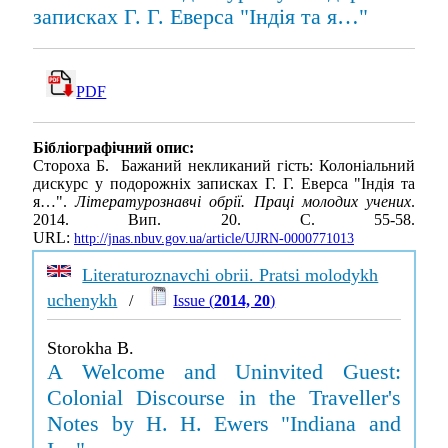
записках Г. Г. Еверса "Індія та я…"
PDF
Бібліографічний опис:
Стороха Б. Бажаний некликаний гість: Колоніальний
дискурс у подорожніх записках Г. Г. Еверса "Індія та
я…".
Літературознавчі обрії. Праці молодих учених
.
2014. Вип. 20. С. 55-58.
URL:
http://jnas.nbuv.gov.ua/article/UJRN-0000771013
Literaturoznavchi obrii. Pratsi molodykh
uchenykh
/
Issue (
2014, 20
)
Storokha B.
A Welcome and Uninvited Guest:
Colonial Discourse in the Traveller's
Notes by H. H. Ewers "Indiana and