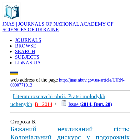
JNAS | JOURNALS OF NATIONAL ACADEMY OF
SCIENCES OF UKRAINE
JOURNALS
BROWSE
SEARCH
SUBJECTS
LibNAS UA
web address of the page
http://jnas.nbuv.gov.ua/article/UJRN-
0000771013
Literaturoznavchi obrii. Pratsi molodykh
uchenykh
В
- 2014
/
Issue (
2014, Вип. 20
)
Стороха Б.
Бажаний некликаний гість:
Колоніальний дискурс у подорожніх