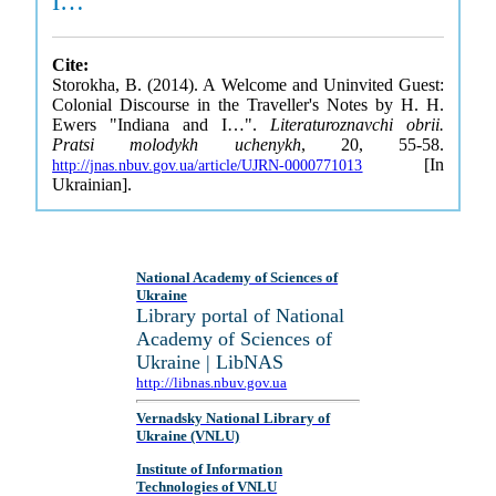
I…"
Cite:
Storokha, B. (2014). A Welcome and Uninvited Guest:
Colonial Discourse in the Traveller's Notes by H. H.
Ewers "Indiana and I…".
Literaturoznavchi obrii.
Pratsi molodykh uchenykh
, 20, 55-58.
[In
http://jnas.nbuv.gov.ua/article/UJRN-0000771013
Ukrainian].
National Academy of Sciences of
Ukraine
Library portal of National
Academy of Sciences of
Ukraine | LibNAS
http://libnas.nbuv.gov.ua
Vernadsky National Library of
Ukraine (VNLU)
Institute of Information
Technologies of VNLU