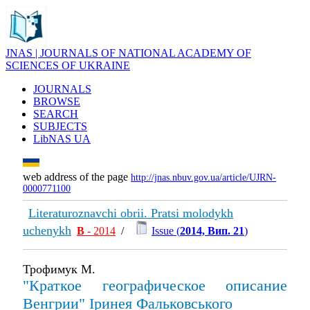
JNAS | JOURNALS OF NATIONAL ACADEMY OF
SCIENCES OF UKRAINE
JOURNALS
BROWSE
SEARCH
SUBJECTS
LibNAS UA
web address of the page
http://jnas.nbuv.gov.ua/article/UJRN-
0000771100
Literaturoznavchi obrii. Pratsi molodykh
uchenykh
В
- 2014
/
Issue (
2014, Вип. 21
)
Трофимук М.
"Краткое географическое описание
Венгрии" Іринея Фальковського