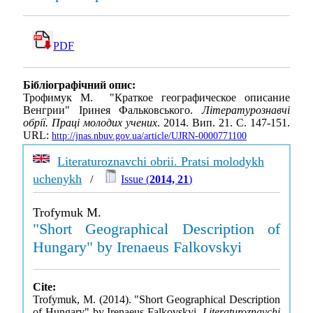
PDF
Бібліографічний опис:
Трофимук М. "Краткое географическое описание
Венгрии" Іринея Фальковського.
Літературознавчі
обрії. Праці молодих учених
. 2014. Вип. 21. С. 147-151.
URL:
http://jnas.nbuv.gov.ua/article/UJRN-0000771100
Literaturoznavchi obrii. Pratsi molodykh
uchenykh
/
Issue (
2014, 21
)
Trofymuk M.
"Short Geographical Description of
Hungary" by Irenaeus Falkovskyi
Cite:
Trofymuk, M. (2014). "Short Geographical Description
of Hungary" by Irenaeus Falkovskyi.
Literaturoznavchi