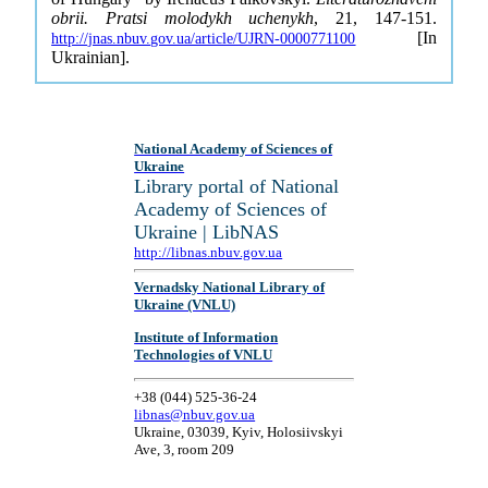
obrii. Pratsi molodykh uchenykh
, 21, 147-151.
[In
http://jnas.nbuv.gov.ua/article/UJRN-0000771100
Ukrainian].
National Academy of Sciences of
Ukraine
Library portal of National
Academy of Sciences of
Ukraine | LibNAS
http://libnas.nbuv.gov.ua
Vernadsky National Library of
Ukraine (VNLU)
Institute of Information
Technologies of VNLU
+38 (044) 525-36-24
libnas@nbuv.gov.ua
Ukraine, 03039, Kyiv, Holosiivskyi
Ave, 3, room 209