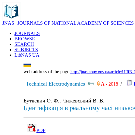
JNAS | JOURNALS OF NATIONAL ACADEMY OF SCIENCES
JOURNALS
BROWSE
SEARCH
SUBJECTS
LibNAS UA
web address of the page
http://jnas.nbuv.gov.ua/article/UJRN
Technical Electrodynamics
А
- 2018
/
Буткевич О. Ф., Чижевський В. В.
Ідентифікація в реальному часі низьк
PDF