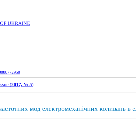
 OF UKRAINE
-0000772950
Issue (
2017, № 5
)
очастотних мод електромеханічних коливань в 