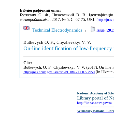
Бібліографічний опис:
Буткевич О. Ф., Чижевський В. В. Ідентифікація
електродинаміка
. 2017. № 5. С. 67-75. URL:
http://jna
Technical Electrodynamics
/
Issue (
2017
Butkevych O. F., Chyzhevskyi V. V.
On-line identification of low-frequency
Cite:
Butkevych, O. F., Chyzhevskyi, V. V. (2017). On-line i
[In Ukraini
http://jnas.nbuv.gov.ua/article/UJRN-0000772950
National Academy of Scie
Library portal of 
http://libnas.nbuv.gov.ua
Vernadsky National Libr