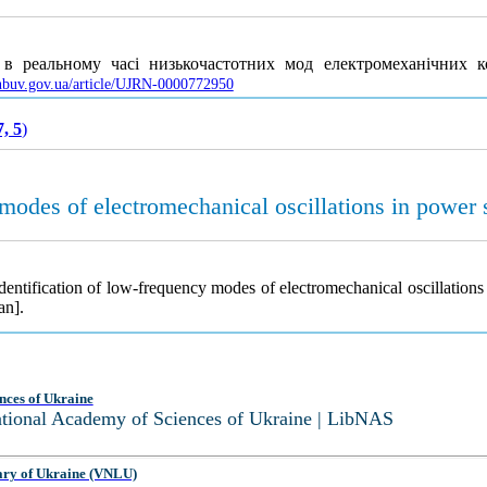
 в реальному часі низькочастотних мод електромеханічних 
s.nbuv.gov.ua/article/UJRN-0000772950
, 5
)
 modes of electromechanical oscillations in power
dentification of low-frequency modes of electromechanical oscillation
an].
nces of Ukraine
National Academy of Sciences of Ukraine | LibNAS
ary of Ukraine (VNLU)