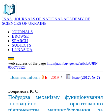
JNAS | JOURNALS OF NATIONAL ACADEMY OF
SCIENCES OF UKRAINE
JOURNALS
BROWSE
SEARCH
SUBJECTS
LibNAS UA
web address of the page
http://jnas.nbuv.gov.ua/article/UJRN-
0000773528
Business Inform
Б
- 2019
/
Issue (
2017, № 7
)
Бояринова К. О.
Побудова механізму функціонування
інноваційно орієнтованого
підприємства машинобудування за