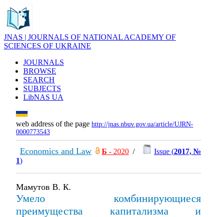
JNAS | JOURNALS OF NATIONAL ACADEMY OF
SCIENCES OF UKRAINE
JOURNALS
BROWSE
SEARCH
SUBJECTS
LibNAS UA
web address of the page
http://jnas.nbuv.gov.ua/article/UJRN-
0000773543
Economics and Law
Б
- 2020
/
Issue (
2017, №
1
)
Мамутов В. К.
Умело комбинирующиеся
преимущества капитализма и