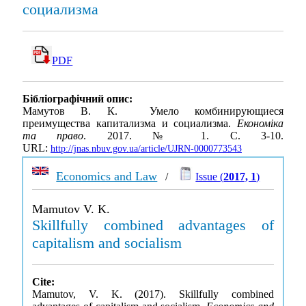
социализма
PDF
Бібліографічний опис:
Мамутов В. К. Умело комбинирующиеся
преимущества капитализма и социализма.
Економіка
та право
. 2017. № 1. С. 3-10.
URL:
http://jnas.nbuv.gov.ua/article/UJRN-0000773543
Economics and Law
/
Issue (
2017, 1
)
Mamutov V. K.
Skillfully combined advantages of
capitalism and socialism
Cite:
Mamutov, V. K. (2017). Skillfully combined