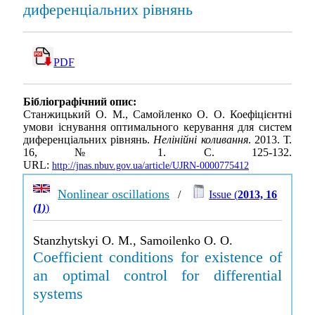
диференцiальних рiвнянь
PDF
Бібліографічний опис:
Станжицький О. М., Самойленко О. О. Коефiцiєнтнi
умови iснування оптимального керування для систем
диференцiальних рiвнянь.
Нелінійні коливання
. 2013. Т.
16, № 1. С. 125-132.
URL:
http://jnas.nbuv.gov.ua/article/UJRN-0000775412
Nonlinear oscillations
/
Issue (
2013, 16
(1)
)
Stanzhytskyi O. M., Samoilenko O. O.
Coefficient conditions for existence of
an optimal control for differential
systems