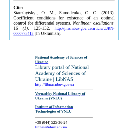
Cite:
Stanzhytskyi, O. M., Samoilenko, O. O. (2013).
Coefficient conditions for existence of an optimal
control for differential systems.
Nonlinear oscillations
,
16
(1)
, 125-132.
http://jnas.nbuv.gov.ua/article/UJRN-
[In Ukrainian].
0000775412
National Academy of Sciences of
Ukraine
Library portal of National
Academy of Sciences of
Ukraine | LibNAS
http://libnas.nbuv.gov.ua
Vernadsky National Library of
Ukraine (VNLU)
Institute of Information
Technologies of VNLU
+38 (044) 525-36-24
libnas@nbuv.gov.ua