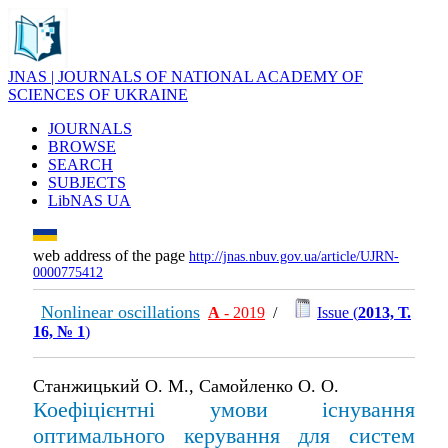
JNAS | JOURNALS OF NATIONAL ACADEMY OF
SCIENCES OF UKRAINE
JOURNALS
BROWSE
SEARCH
SUBJECTS
LibNAS UA
web address of the page
http://jnas.nbuv.gov.ua/article/UJRN-
0000775412
Nonlinear oscillations
А
- 2019
/
Issue (
2013, Т.
16, № 1
)
Станжицький О. М., Самойленко О. О.
Коефiцiєнтнi умови iснування
оптимального керування для систем