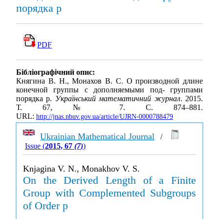
порядка p
PDF
Бібліографічний опис:
Княгина В. Н., Монахов В. С. О производной длине
конечной группы с дополняемыми под- группами
порядка p.
Український математичний журнал
. 2015.
Т. 67, № 7. С. 874–881.
URL:
http://jnas.nbuv.gov.ua/article/UJRN-0000788479
Ukrainian Mathematical Journal
/
Issue (
2015, 67
(7)
)
Knjagina V. N., Monakhov V. S.
On the Derived Length of a Finite
Group with Complemented Subgroups
of Order p