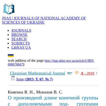
JNAS | JOURNALS OF NATIONAL ACADEMY OF
SCIENCES OF UKRAINE
JOURNALS
BROWSE
SEARCH
SUBJECTS
LibNAS UA
web address of the page
http://jnas.nbuv.gov.ua/article/UJRN-
0000788479
Ukrainian Mathematical Journal
А
- 2018
/
Issue (
2015, Т. 67, № 7
)
Княгина В. Н., Монахов В. С.
О производной длине конечной группы
с дополняемыми под- группами