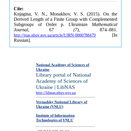
Cite:
Knjagina, V. N., Monakhov, V. S. (2015). On the
Derived Length of a Finite Group with Complemented
Subgroups of Order p.
Ukrainian Mathematical
Journal
, 67
(7)
, 874–881.
[In
http://jnas.nbuv.gov.ua/article/UJRN-0000788479
Russian].
National Academy of Sciences of
Ukraine
Library portal of National
Academy of Sciences of
Ukraine | LibNAS
http://libnas.nbuv.gov.ua
Vernadsky National Library of
Ukraine (VNLU)
Institute of Information
Technologies of VNLU