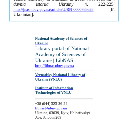
davnia istoriia Ukrainy
, 4, 222-225.
[In
http://jnas.nbuv.gov.ua/article/UJRN-0000788628
Ukrainian].
National Academy of Sciences of
Ukraine
Library portal of National
Academy of Sciences of
Ukraine | LibNAS
http://libnas.nbuv.gov.ua
Vernadsky National Library of
Ukraine (VNLU)
Institute of Information
Technologies of VNLU
+38 (044) 525-36-24
libnas@nbuv.gov.ua
Ukraine, 03039, Kyiv, Holosiivskyi
Ave, 3, room 209