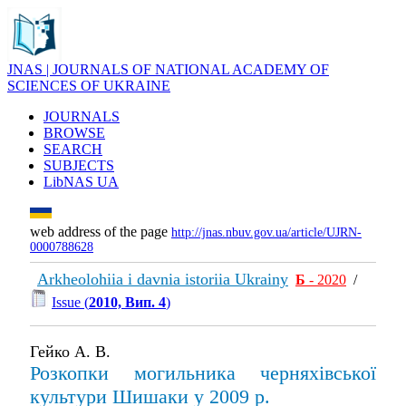
JNAS | JOURNALS OF NATIONAL ACADEMY OF
SCIENCES OF UKRAINE
JOURNALS
BROWSE
SEARCH
SUBJECTS
LibNAS UA
web address of the page
http://jnas.nbuv.gov.ua/article/UJRN-
0000788628
Arkheolohiia i davnia istoriia Ukrainy
Б
- 2020
/
Issue (
2010, Вип. 4
)
Гейко А. В.
Розкопки могильника черняхівської
культури Шишаки у 2009 р.