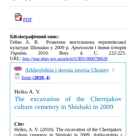
PDF
Бібліографічний опис:
Гейко А. В. Розкопки могильника черняхівської
культури Шишаки у 2009 р.
Археологія і давня історія
України
. 2010. Вип. 4. С. 222-225.
URL:
http://jnas.nbuv.gov.ua/article/UJRN-0000788628
Arkheolohiia i davnia istoriia Ukrainy
/
Issue (
2010, 4
)
Heiko A. V.
The excavation of the Chernjakov
culture cemetery in Shishaki in 2009
Cite:
Heiko, A. V. (2010). The excavation of the Chernjakov
culture cemetery in Shishaki in 2009.
Arkheolohiia i