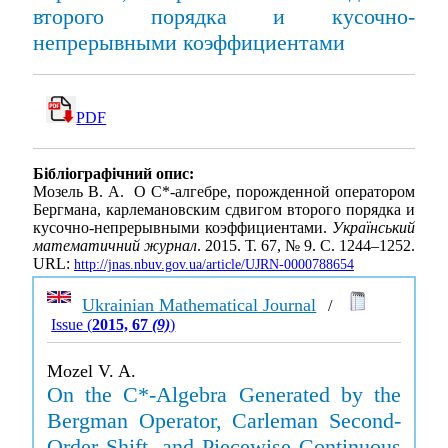
второго порядка и кусочно-
непрерывными коэффициентами
PDF
Бібліографічний опис:
Мозель В. А. О C*-алгебре, порожденной оператором
Бергмана, карлемановским сдвигом второго порядка и
кусочно-непрерывными коэффициентами.
Український
математичний журнал
. 2015. Т. 67, № 9. С. 1244–1252.
URL:
http://jnas.nbuv.gov.ua/article/UJRN-0000788654
Ukrainian Mathematical Journal
/
Issue (
2015, 67
(9)
)
Mozel V. A.
On the C*-Algebra Generated by the
Bergman Operator, Carleman Second-
Order Shift, and Piecewise Continuous