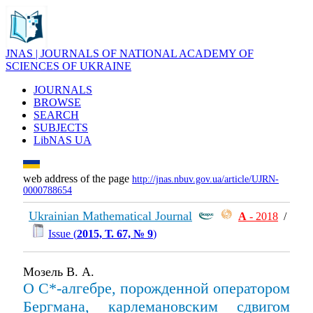
JNAS | JOURNALS OF NATIONAL ACADEMY OF
SCIENCES OF UKRAINE
JOURNALS
BROWSE
SEARCH
SUBJECTS
LibNAS UA
web address of the page
http://jnas.nbuv.gov.ua/article/UJRN-
0000788654
Ukrainian Mathematical Journal
А
- 2018
/
Issue (
2015, Т. 67, № 9
)
Мозель В. А.
О C*-алгебре, порожденной оператором
Бергмана, карлемановским сдвигом