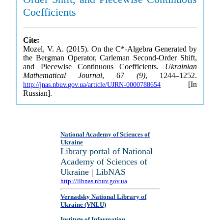
Coefficients
Cite:
Mozel, V. A. (2015). On the C*-Algebra Generated by
the Bergman Operator, Carleman Second-Order Shift,
and Piecewise Continuous Coefficients.
Ukrainian
Mathematical Journal
, 67
(9)
, 1244–1252.
[In
http://jnas.nbuv.gov.ua/article/UJRN-0000788654
Russian].
National Academy of Sciences of
Ukraine
Library portal of National
Academy of Sciences of
Ukraine | LibNAS
http://libnas.nbuv.gov.ua
Vernadsky National Library of
Ukraine (VNLU)
Institute of Information