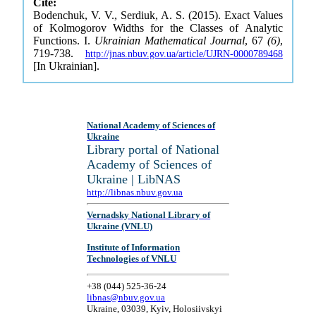
Cite:
Bodenchuk, V. V., Serdiuk, A. S. (2015). Exact Values
of Kolmogorov Widths for the Classes of Analytic
Functions. I.
Ukrainian Mathematical Journal
, 67
(6)
,
719-738.
http://jnas.nbuv.gov.ua/article/UJRN-0000789468
[In Ukrainian].
National Academy of Sciences of
Ukraine
Library portal of National
Academy of Sciences of
Ukraine | LibNAS
http://libnas.nbuv.gov.ua
Vernadsky National Library of
Ukraine (VNLU)
Institute of Information
Technologies of VNLU
+38 (044) 525-36-24
libnas@nbuv.gov.ua
Ukraine, 03039, Kyiv, Holosiivskyi