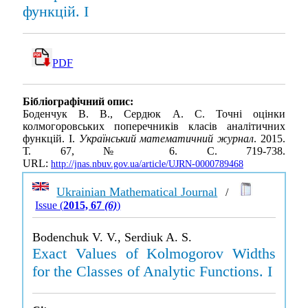
функцій. I
PDF
Бібліографічний опис:
Боденчук В. В., Сердюк А. С. Точні оцінки
колмогоровських поперечників класів аналітичних
функцій. I.
Український математичний журнал
. 2015.
Т. 67, № 6. С. 719-738.
URL:
http://jnas.nbuv.gov.ua/article/UJRN-0000789468
Ukrainian Mathematical Journal
/
Issue (
2015, 67
(6)
)
Bodenchuk V. V., Serdiuk A. S.
Exact Values of Kolmogorov Widths
for the Classes of Analytic Functions. I