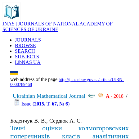
JNAS | JOURNALS OF NATIONAL ACADEMY OF
SCIENCES OF UKRAINE
JOURNALS
BROWSE
SEARCH
SUBJECTS
LibNAS UA
web address of the page
http://jnas.nbuv.gov.ua/article/UJRN-
0000789468
Ukrainian Mathematical Journal
А
- 2018
/
Issue (
2015, Т. 67, № 6
)
Боденчук В. В., Сердюк А. С.
Точні оцінки колмогоровських
поперечників класів аналітичних