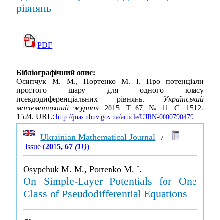
рівнянь
PDF
Бібліографічний опис:
Осипчук М. М., Портенко М. І. Про потенціали
простого шару для одного класу
псевдодиференціальних рівнянь.
Український
математичний журнал
. 2015. Т. 67, № 11. С. 1512-
1524. URL:
http://jnas.nbuv.gov.ua/article/UJRN-0000790479
Ukrainian Mathematical Journal
/
Issue (
2015, 67
(11)
)
Osypchuk M. M., Portenko M. I.
On Simple-Layer Potentials for One
Class of Pseudodifferential Equations