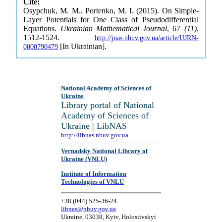
Cite:
Osypchuk, M. M., Portenko, M. I. (2015). On Simple-
Layer Potentials for One Class of Pseudodifferential
Equations.
Ukrainian Mathematical Journal
, 67
(11)
,
1512-1524.
http://jnas.nbuv.gov.ua/article/UJRN-
[In Ukrainian].
0000790479
National Academy of Sciences of
Ukraine
Library portal of National
Academy of Sciences of
Ukraine | LibNAS
http://libnas.nbuv.gov.ua
Vernadsky National Library of
Ukraine (VNLU)
Institute of Information
Technologies of VNLU
+38 (044) 525-36-24
libnas@nbuv.gov.ua
Ukraine, 03039, Kyiv, Holosiivskyi