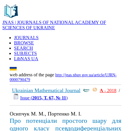
JNAS | JOURNALS OF NATIONAL ACADEMY OF
SCIENCES OF UKRAINE
JOURNALS
BROWSE
SEARCH
SUBJECTS
LibNAS UA
web address of the page
http://jnas.nbuv.gov.ua/article/UJRN-
0000790479
Ukrainian Mathematical Journal
А
- 2018
/
Issue (
2015, Т. 67, № 11
)
Осипчук М. М., Портенко М. І.
Про потенціали простого шару для
одного класу псевдодиференціальних