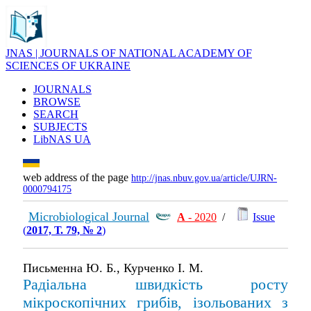
JNAS | JOURNALS OF NATIONAL ACADEMY OF
SCIENCES OF UKRAINE
JOURNALS
BROWSE
SEARCH
SUBJECTS
LibNAS UA
web address of the page
http://jnas.nbuv.gov.ua/article/UJRN-
0000794175
Microbiological Journal
А
- 2020
/
Issue
(
2017, Т. 79, № 2
)
Письменна Ю. Б., Курченко І. М.
Радіальна швидкість росту
мікроскопічних грибів, ізольованих з