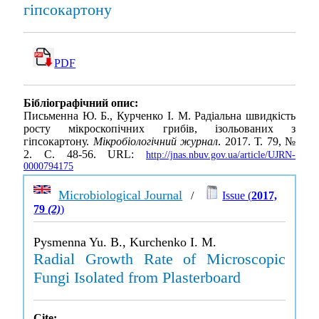
гіпсокартону
PDF
Бібліографічний опис:
Письменна Ю. Б., Курченко І. М. Радіальна швидкість
росту мікроскопічних грибів, ізольованих з
гіпсокартону.
Мікробіологічний журнал
. 2017. Т. 79, №
2. С. 48-56. URL:
http://jnas.nbuv.gov.ua/article/UJRN-
0000794175
Microbiological Journal
/
Issue (
2017,
79
(2)
)
Pysmenna Yu. B., Kurchenko I. M.
Radial Growth Rate of Microscopic
Fungi Isolated from Plasterboard
Cite: