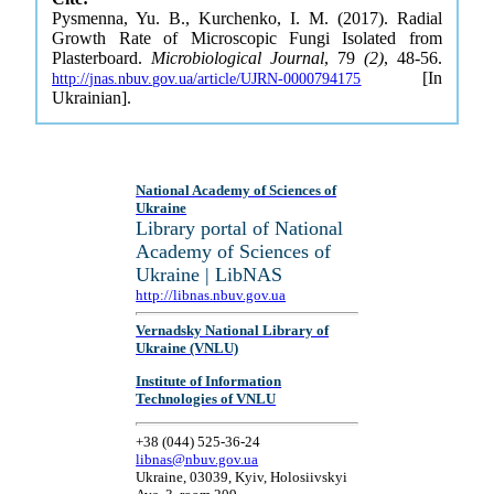
Pysmenna, Yu. B., Kurchenko, I. M. (2017). Radial
Growth Rate of Microscopic Fungi Isolated from
Plasterboard.
Microbiological Journal
, 79
(2)
, 48-56.
[In
http://jnas.nbuv.gov.ua/article/UJRN-0000794175
Ukrainian].
National Academy of Sciences of
Ukraine
Library portal of National
Academy of Sciences of
Ukraine | LibNAS
http://libnas.nbuv.gov.ua
Vernadsky National Library of
Ukraine (VNLU)
Institute of Information
Technologies of VNLU
+38 (044) 525-36-24
libnas@nbuv.gov.ua
Ukraine, 03039, Kyiv, Holosiivskyi