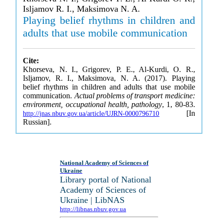
Isljamov R. I., Maksimova N. A.
Playing belief rhythms in children and
adults that use mobile communication
Cite:
Khorseva, N. I., Grigorev, P. E., Al-Kurdi, O. R.,
Isljamov, R. I., Maksimova, N. A. (2017). Playing
belief rhythms in children and adults that use mobile
communication.
Actual problems of transport medicine:
environment, occupational health, pathology
, 1, 80-83.
[In
http://jnas.nbuv.gov.ua/article/UJRN-0000796710
Russian].
National Academy of Sciences of
Ukraine
Library portal of National
Academy of Sciences of
Ukraine | LibNAS
http://libnas.nbuv.gov.ua