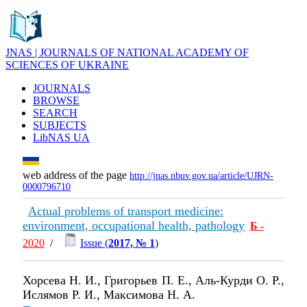
JNAS | JOURNALS OF NATIONAL ACADEMY OF
SCIENCES OF UKRAINE
JOURNALS
BROWSE
SEARCH
SUBJECTS
LibNAS UA
web address of the page
http://jnas.nbuv.gov.ua/article/UJRN-
0000796710
Actual problems of transport medicine:
environment, occupational health, pathology
Б
-
2020
/
Issue (
2017, № 1
)
Хорсева Н. И., Григорьев П. Е., Аль-Курди О. Р.,
Ислямов Р. И., Максимова Н. А.