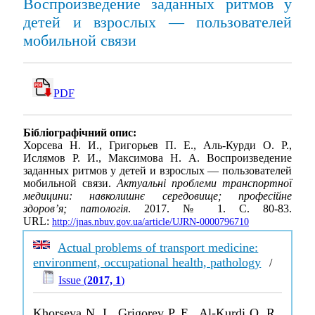
Воспроизведение заданных ритмов у
детей и взрослых — пользователей
мобильной связи
PDF
Бібліографічний опис:
Хорсева Н. И., Григорьев П. Е., Аль-Курди О. Р.,
Ислямов Р. И., Максимова Н. А. Воспроизведение
заданных ритмов у детей и взрослых — пользователей
мобильной связи.
Актуальні проблеми транспортної
медицини: навколишнє середовище; професійне
здоров’я; патологія
. 2017. № 1. С. 80-83.
URL:
http://jnas.nbuv.gov.ua/article/UJRN-0000796710
Actual problems of transport medicine:
environment, occupational health, pathology
/
Issue (
2017, 1
)
Khorseva N. I., Grigorev P. E., Al-Kurdi O. R.,