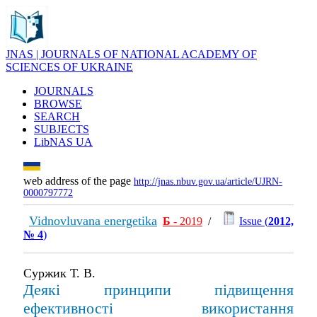
JNAS | JOURNALS OF NATIONAL ACADEMY OF
SCIENCES OF UKRAINE
JOURNALS
BROWSE
SEARCH
SUBJECTS
LibNAS UA
web address of the page
http://jnas.nbuv.gov.ua/article/UJRN-
0000797772
Vidnovluvana energetika
Б
- 2019
/
Issue (
2012,
№ 4
)
Суржик Т. В.
Деякі принципи підвищення
ефективності використання