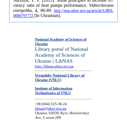
Surzhyk, T. V. (2012). Some principles to increase ef?
ciency ratio of heat pumps performance.
Vidnovluvana
energetika
, 4, 86-89.
http://jnas.nbuv.gov.ua/article/UJRN-
[In Ukrainian].
0000797772
National Academy of Sciences of
Ukraine
Library portal of National
Academy of Sciences of
Ukraine | LibNAS
http://libnas.nbuv.gov.ua
Vernadsky National Library of
Ukraine (VNLU)
Institute of Information
Technologies of VNLU
+38 (044) 525-36-24
libnas@nbuv.gov.ua
Ukraine, 03039, Kyiv, Holosiivskyi
Ave, 3, room 209