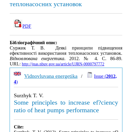
теплонасосних установок
PDF
Бібліографічний опис:
Суржик Т. В. Деякі принципи підвищення
ефективності використання теплонасосних установок.
Відновлювана енергетика
. 2012. № 4. С. 86-89.
URL:
http://jnas.nbuv.gov.ua/article/UJRN-0000797772
Vidnovluvana energetika
/
Issue (
2012,
4
)
Surzhyk T. V.
Some principles to increase ef?ciency
ratio of heat pumps performance
Cite: