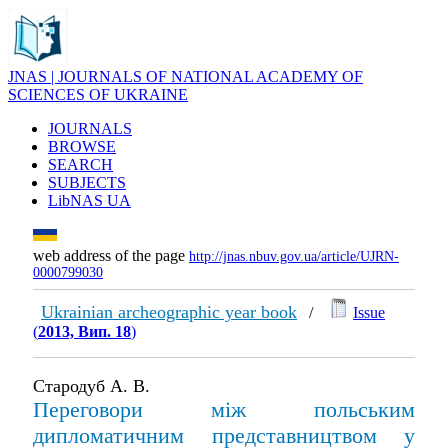
JNAS | JOURNALS OF NATIONAL ACADEMY OF
SCIENCES OF UKRAINE
JOURNALS
BROWSE
SEARCH
SUBJECTS
LibNAS UA
web address of the page
http://jnas.nbuv.gov.ua/article/UJRN-
0000799030
Ukrainian archeographic year book
/
Issue
(
2013, Вип. 18
)
Стародуб А. В.
Переговори між польським
дипломатичним представництвом у