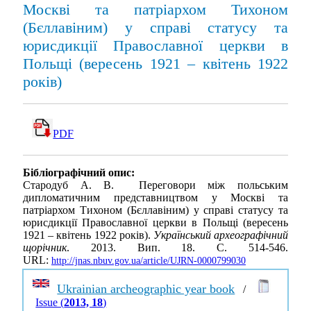
Москві та патріархом Тихоном
(Бєллавіним) у справі статусу та
юрисдикції Православної церкви в
Польщі (вересень 1921 – квітень 1922
років)
PDF
Бібліографічний опис:
Стародуб А. В. Переговори між польським
дипломатичним представництвом у Москві та
патріархом Тихоном (Бєллавіним) у справі статусу та
юрисдикції Православної церкви в Польщі (вересень
1921 – квітень 1922 років).
Український археографічний
щорічник
. 2013. Вип. 18. С. 514-546.
URL:
http://jnas.nbuv.gov.ua/article/UJRN-0000799030
Ukrainian archeographic year book
/
Issue (
2013, 18
)