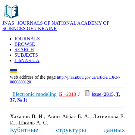
JNAS | JOURNALS OF NATIONAL ACADEMY OF
SCIENCES OF UKRAINE
JOURNALS
BROWSE
SEARCH
SUBJECTS
LibNAS UA
web address of the page
http://jnas.nbuv.gov.ua/article/UJRN-
0000800120
Electronic modeling
Б
- 2018
/
Issue (
2015, Т.
37, № 1
)
Хаханов В. И., Авни Аббас Б. А., Литвинова Е.
И., Шкиль А. С.
Кубитные структуры данных