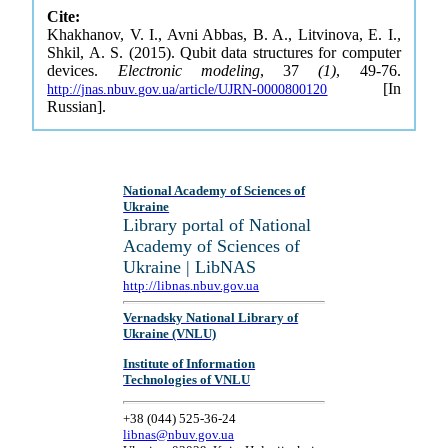
Cite:
Khakhanov, V. I., Avni Abbas, B. A., Litvinova, E. I.,
Shkil, A. S. (2015). Qubit data structures for computer
devices.
Electronic modeling
, 37
(1)
, 49-76.
[In
http://jnas.nbuv.gov.ua/article/UJRN-0000800120
Russian].
National Academy of Sciences of
Ukraine
Library portal of National
Academy of Sciences of
Ukraine | LibNAS
http://libnas.nbuv.gov.ua
Vernadsky National Library of
Ukraine (VNLU)
Institute of Information
Technologies of VNLU
+38 (044) 525-36-24
libnas@nbuv.gov.ua