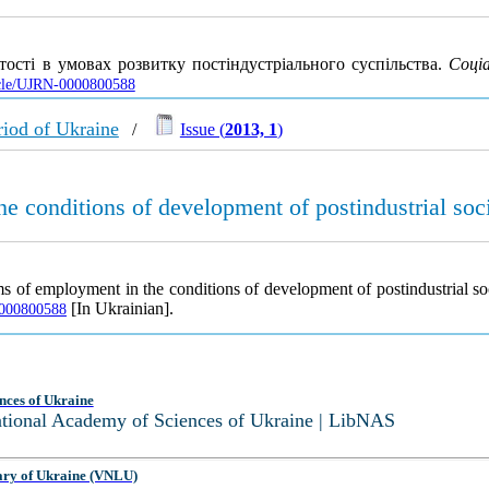
тості в умовах розвитку постіндустріального суспільства.
Соціа
ticle/UJRN-0000800588
iod of Ukraine
/
Issue (
2013, 1
)
e conditions of development of postindustrial soc
s of employment in the conditions of development of postindustrial so
[In Ukrainian].
-0000800588
nces of Ukraine
National Academy of Sciences of Ukraine | LibNAS
ary of Ukraine (VNLU)