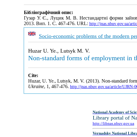
Бібліографічний опис:
Гузар У. Є., Луцик М. В. Нестандартні форми зайня
2013. Вип. 1. С. 467-476. URL:
http://jnas.nbuv.gov.ua/ar
Socio-economic problems of the modern per
Huzar U. Ye., Lutsyk M. V.
Non-standard forms of employment in th
Cite:
Huzar, U. Ye., Lutsyk, M. V. (2013). Non-standard form
Ukraine
, 1, 467-476.
http://jnas.nbuv.gov.ua/article/UJRN
National Academy of Scie
Library portal of 
http://libnas.nbuv.gov.ua
Vernadsky National Libr