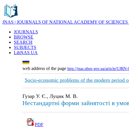
JNAS | JOURNALS OF NATIONAL ACADEMY OF SCIENCES
JOURNALS
BROWSE
SEARCH
SUBJECTS
LibNAS UA
web address of the page
http://jnas.nbuv.gov.ua/article/UJRN
Socio-economic problems of the modern period o
Гузар У. Є., Луцик М. В.
Нестандартні форми зайнятості в умов
PDF