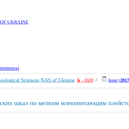
 OF UKRAINE
-0000806844
f Geological Sciences NAS of Ukraine
Б
- 2020
/
Issue (
2017
еских шкал по мелким млекопитающим плейст