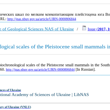
гических шкал по мелким млекопитающим плейстоцена юга В
 URL:
http://jnas.nbuv.gov.ua/article/UJRN-0000806844
tute of Geological Sciences NAS of Ukraine
/
Issue (
2017, 1
logical scales of the Pleistocene small mammals i
biochronological scales of the Pleistocene small mammals in the Sout
-60.
[In Russian].
http://jnas.nbuv.gov.ua/article/UJRN-0000806844
nces of Ukraine
National Academy of Sciences of Ukraine | LibNAS
ary of Ukraine (VNLU)