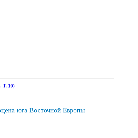
, Т. 10
)
оцена юга Восточной Европы