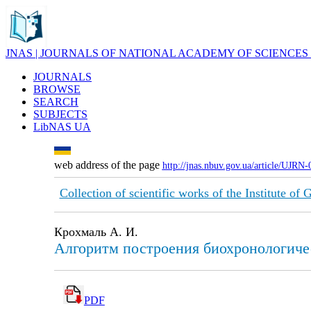
JNAS | JOURNALS OF NATIONAL ACADEMY OF SCIENCES
JOURNALS
BROWSE
SEARCH
SUBJECTS
LibNAS UA
web address of the page
http://jnas.nbuv.gov.ua/article/UJRN
Collection of scientific works of the Institute o
Крохмаль А. И.
Алгоритм построения биохронологич
PDF