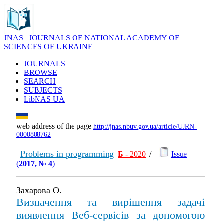
JNAS | JOURNALS OF NATIONAL ACADEMY OF
SCIENCES OF UKRAINE
JOURNALS
BROWSE
SEARCH
SUBJECTS
LibNAS UA
web address of the page
http://jnas.nbuv.gov.ua/article/UJRN-
0000808762
Problems in programming
Б
- 2020
/
Issue
(
2017, № 4
)
Захарова О.
Визначення та вирішення задачі
виявлення Веб-сервісів за допомогою