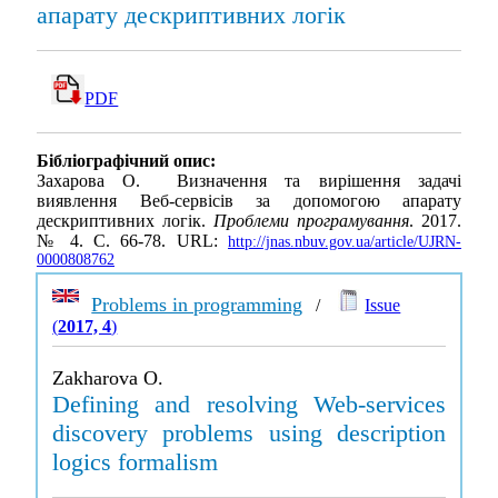
апарату дескриптивних логік
PDF
Бібліографічний опис:
Захарова О. Визначення та вирішення задачі
виявлення Веб-сервісів за допомогою апарату
дескриптивних логік.
Проблеми програмування
. 2017.
№ 4. С. 66-78. URL:
http://jnas.nbuv.gov.ua/article/UJRN-
0000808762
Problems in programming
/
Issue
(
2017, 4
)
Zakharova O.
Defining and resolving Web-services
discovery problems using description
logics formalism