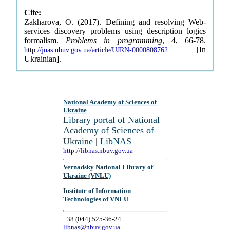
Cite:
Zakharova, O. (2017). Defining and resolving Web-
services discovery problems using description logics
formalism.
Problems in programming
, 4, 66-78.
[In
http://jnas.nbuv.gov.ua/article/UJRN-0000808762
Ukrainian].
National Academy of Sciences of
Ukraine
Library portal of National
Academy of Sciences of
Ukraine | LibNAS
http://libnas.nbuv.gov.ua
Vernadsky National Library of
Ukraine (VNLU)
Institute of Information
Technologies of VNLU
+38 (044) 525-36-24
libnas@nbuv.gov.ua