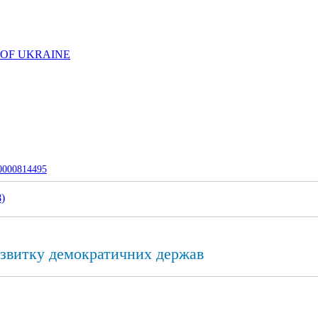
 OF UKRAINE
-0000814495
8
)
озвитку демократичних держав