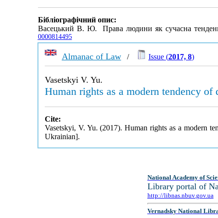
Бібліографічний опис:
Васецький В. Ю. Права людини як сучасна тенден
0000814495
Almanac of Law
/
Issue (
2017, 8
)
Vasetskyi V. Yu.
Human rights as a modern tendency of d
Cite:
Vasetskyi, V. Yu. (2017). Human rights as a modern te
Ukrainian].
National Academy of Scie
Library portal of 
http://libnas.nbuv.gov.ua
Vernadsky National Libr