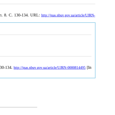
п. 8. С. 130-134. URL:
http://jnas.nbuv.gov.ua/article/UJRN-
130-134.
[In
http://jnas.nbuv.gov.ua/article/UJRN-0000814495