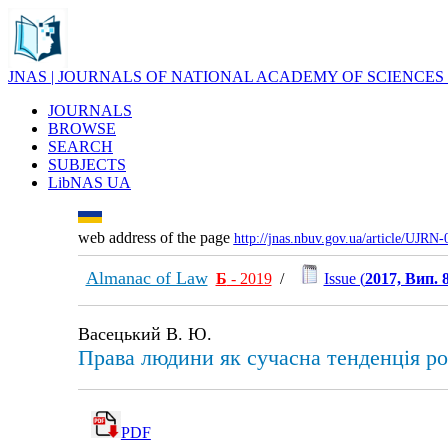
JNAS | JOURNALS OF NATIONAL ACADEMY OF SCIENCES
JOURNALS
BROWSE
SEARCH
SUBJECTS
LibNAS UA
web address of the page
http://jnas.nbuv.gov.ua/article/UJRN
Almanac of Law
Б
- 2019
/
Issue (
2017, Вип. 
Васецький В. Ю.
Права людини як сучасна тенденція р
PDF