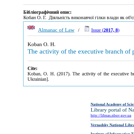
Бібліографічний опис:
Кобан О. Г. Діяльність виконавчої гілки влади як об'єк
Almanac of Law
/
Issue (
2017, 8
)
Koban O. H.
The activity of the executive branch of 
Cite:
Koban, O. H. (2017). The activity of the executive b
Ukrainian].
National Academy of Scie
Library portal of 
http://libnas.nbuv.gov.ua
Vernadsky National Libr
Institute of Information