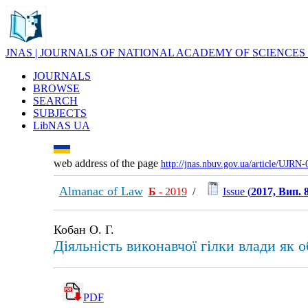
JNAS | JOURNALS OF NATIONAL ACADEMY OF SCIENCES
JOURNALS
BROWSE
SEARCH
SUBJECTS
LibNAS UA
web address of the page
http://jnas.nbuv.gov.ua/article/UJRN
Almanac of Law
Б
- 2019
/
Issue (
2017, Вип. 
Кобан О. Г.
Діяльність виконавчої гілки влади як об
PDF