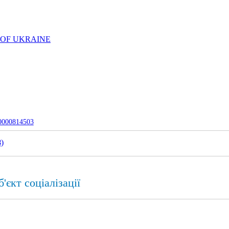
 OF UKRAINE
-0000814503
8
)
'єкт соціалізації