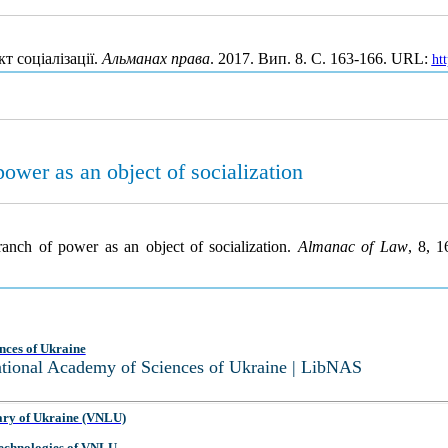
т соціалізації.
Альманах права
. 2017. Вип. 8. С. 163-166. URL:
ht
power as an object of socialization
ranch of power as an object of socialization.
Almanac of Law
, 8, 
nces of Ukraine
National Academy of Sciences of Ukraine | LibNAS
ary of Ukraine (VNLU)
 Technologies of VNLU