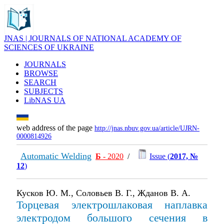
JNAS | JOURNALS OF NATIONAL ACADEMY OF
SCIENCES OF UKRAINE
JOURNALS
BROWSE
SEARCH
SUBJECTS
LibNAS UA
web address of the page
http://jnas.nbuv.gov.ua/article/UJRN-
0000814926
Automatic Welding
Б
- 2020
/
Issue (
2017, №
12
)
Кусков Ю. М., Соловьев В. Г., Жданов В. А.
Торцевая электрошлаковая наплавка
электродом большого сечения в