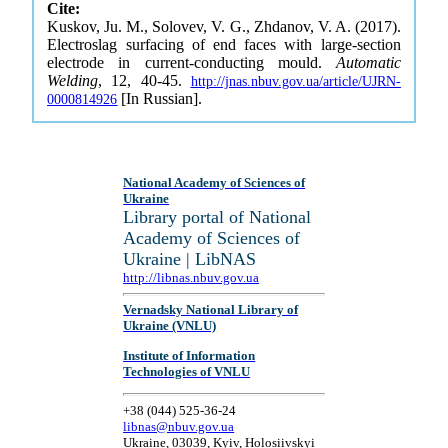
Cite:
Kuskov, Ju. M., Solovev, V. G., Zhdanov, V. A. (2017).
Electroslag surfacing of end faces with large-section
electrode in current-conducting mould.
Automatic
Welding
, 12, 40-45.
http://jnas.nbuv.gov.ua/article/UJRN-
[In Russian].
0000814926
National Academy of Sciences of
Ukraine
Library portal of National
Academy of Sciences of
Ukraine | LibNAS
http://libnas.nbuv.gov.ua
Vernadsky National Library of
Ukraine (VNLU)
Institute of Information
Technologies of VNLU
+38 (044) 525-36-24
libnas@nbuv.gov.ua
Ukraine, 03039, Kyiv, Holosiivskyi