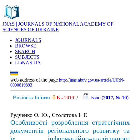
JNAS | JOURNALS OF NATIONAL ACADEMY OF
SCIENCES OF UKRAINE
JOURNALS
BROWSE
SEARCH
SUBJECTS
LibNAS UA
web address of the page
http://jnas.nbuv.gov.ua/article/UJRN-
0000819893
Business Inform
Б
- 2019
/
Issue (
2017, № 10
)
Рудченко О. Ю., Столєтова І. Г.
Особливості розроблення стратегічних
документів регіонального розвитку та
їх інформаційно-аналітичного