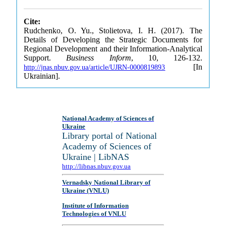
Cite:
Rudchenko, O. Yu., Stolietova, I. H. (2017). The
Details of Developing the Strategic Documents for
Regional Development and their Information-Analytical
Support.
Business Inform
, 10, 126-132.
[In
http://jnas.nbuv.gov.ua/article/UJRN-0000819893
Ukrainian].
National Academy of Sciences of
Ukraine
Library portal of National
Academy of Sciences of
Ukraine | LibNAS
http://libnas.nbuv.gov.ua
Vernadsky National Library of
Ukraine (VNLU)
Institute of Information
Technologies of VNLU