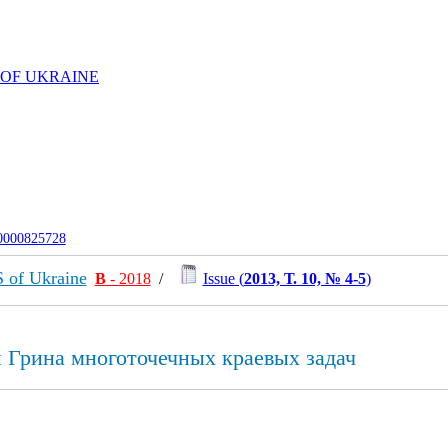
 OF UKRAINE
-0000825728
S of Ukraine
В
- 2018
/
Issue (
2013, Т. 10, № 4-5
)
 Грина многоточечных краевых задач