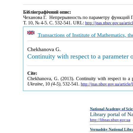
Бібліографічний опис:
Чеханова Г. Непрерывность по параметру функций 
Т. 10, № 4-5. С. 532-541. URL:
http://jnas.nbuv.gov.ua/art
Transactions of Institute of Mathematics, 
Chekhanova G.
Continuity with respect to a parameter 
Cite:
Chekhanova, G. (2013). Continuity with respect to a 
Ukraine
, 10
(4-5)
, 532-541.
http://jnas.nbuv.gov.ua/artic
National Academy of Scie
Library portal of 
http://libnas.nbuv.gov.ua
Vernadsky National Libr