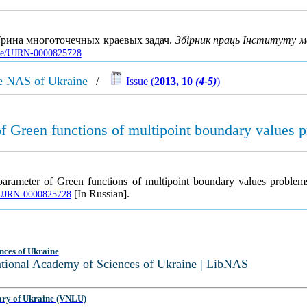
Грина многоточечных краевых задач.
Збірник праць Інституту м
icle/UJRN-0000825728
the NAS of Ukraine
/
Issue (
2013, 10
(4-5)
)
of Green functions of multipoint boundary values 
parameter of Green functions of multipoint boundary values proble
[In Russian].
le/UJRN-0000825728
nces of Ukraine
National Academy of Sciences of Ukraine | LibNAS
ary of Ukraine (VNLU)