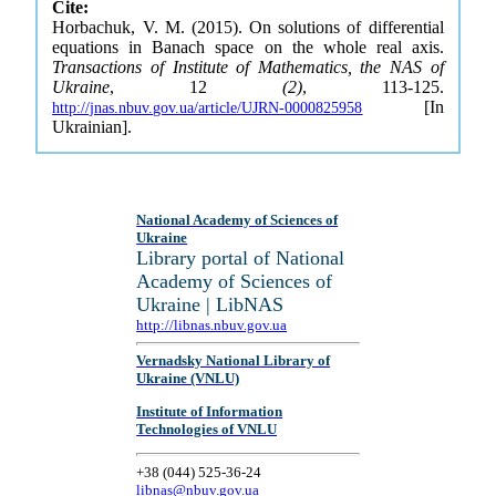
Cite:
Horbachuk, V. M. (2015). On solutions of differential
equations in Banach space on the whole real axis.
Transactions of Institute of Mathematics, the NAS of
Ukraine
, 12
(2)
, 113-125.
[In
http://jnas.nbuv.gov.ua/article/UJRN-0000825958
Ukrainian].
National Academy of Sciences of
Ukraine
Library portal of National
Academy of Sciences of
Ukraine | LibNAS
http://libnas.nbuv.gov.ua
Vernadsky National Library of
Ukraine (VNLU)
Institute of Information
Technologies of VNLU
+38 (044) 525-36-24
libnas@nbuv.gov.ua