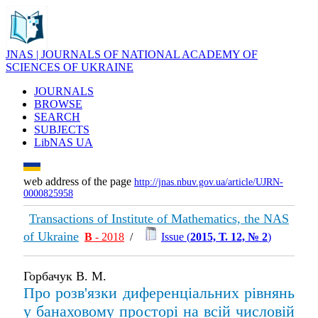
JNAS | JOURNALS OF NATIONAL ACADEMY OF
SCIENCES OF UKRAINE
JOURNALS
BROWSE
SEARCH
SUBJECTS
LibNAS UA
web address of the page
http://jnas.nbuv.gov.ua/article/UJRN-
0000825958
Transactions of Institute of Mathematics, the NAS
of Ukraine
В
- 2018
/
Issue (
2015, Т. 12, № 2
)
Горбачук В. М.
Про розв'язки диференціальних рівнянь
у банаховому просторі на всій числовій