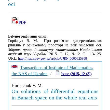
осі
PDF
Бібліографічний опис:
Горбачук В. М. Про розв'язки диференціальних
рівнянь у банаховому просторі на всій числовій осі.
Збірник праць Інституту математики Національної
академії наук України
. 2015. Т. 12, № 2. С. 113-125.
URL:
http://jnas.nbuv.gov.ua/article/UJRN-0000825958
Transactions of Institute of Mathematics,
the NAS of Ukraine
/
Issue (
2015, 12
(2)
)
Horbachuk V. M.
On solutions of differential equations
in Banach space on the whole real axis