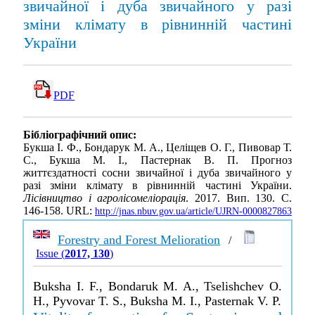
звичайної і дуба звичайного у разі
зміни клімату в рівнинній частині
України
PDF
Бібліографічний опис:
Букша І. Ф., Бондарук М. А., Целіщев О. Г., Пивовар Т.
С., Букша М. І., Пастернак В. П. Прогноз
життєздатності сосни звичайної і дуба звичайного у
разі зміни клімату в рівнинній частині України.
Лісівництво і агролісомеліорація
. 2017. Вип. 130. С.
146-158. URL:
http://jnas.nbuv.gov.ua/article/UJRN-0000827863
Forestry and Forest Melioration
/
Issue (
2017, 130
)
Buksha I. F., Bondaruk M. A., Tselishchev O.
H., Pyvovar T. S., Buksha M. I., Pasternak V. P.