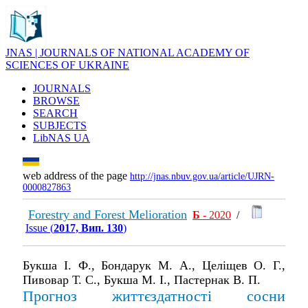
JNAS | JOURNALS OF NATIONAL ACADEMY OF
SCIENCES OF UKRAINE
JOURNALS
BROWSE
SEARCH
SUBJECTS
LibNAS UA
web address of the page
http://jnas.nbuv.gov.ua/article/UJRN-
0000827863
Forestry and Forest Melioration
Б
- 2020
/
Issue (
2017, Вип. 130
)
Букша І. Ф., Бондарук М. А., Целіщев О. Г.,
Пивовар Т. С., Букша М. І., Пастернак В. П.
Прогноз життєздатності сосни