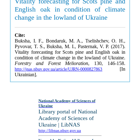
Vitality forecasting for Scots pine and
English oak in condition of climate
change in the lowland of Ukraine
Cite:
Buksha, I. F., Bondaruk, M. A., Tselishchev, O. H.,
Pyvovar, T. S., Buksha, M. I., Pasternak, V. P. (2017).
Vitality forecasting for Scots pine and English oak in
condition of climate change in the lowland of Ukraine.
Forestry and Forest Melioration
, 130, 146-158.
[In
http://jnas.nbuv.gov.ua/article/UJRN-0000827863
Ukrainian].
National Academy of Sciences of
Ukraine
Library portal of National
Academy of Sciences of
Ukraine | LibNAS
http://libnas.nbuv.gov.ua