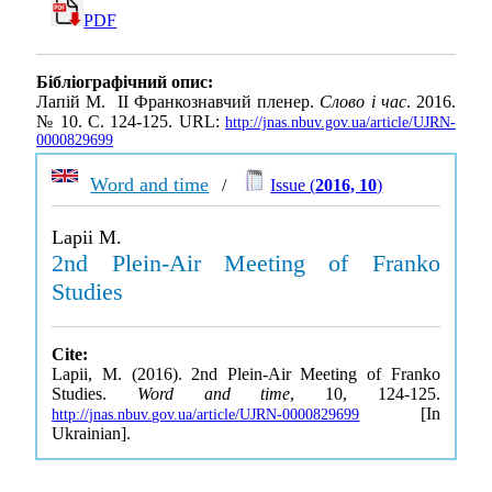
PDF
Бібліографічний опис:
Лапій М. II Франкознавчий пленер.
Слово і час
. 2016.
№ 10. С. 124-125. URL:
http://jnas.nbuv.gov.ua/article/UJRN-
0000829699
Word and time
/
Issue (
2016, 10
)
Lapii M.
2nd Plein-Air Meeting of Franko
Studies
Cite:
Lapii, M. (2016). 2nd Plein-Air Meeting of Franko
Studies.
Word and time
, 10, 124-125.
[In
http://jnas.nbuv.gov.ua/article/UJRN-0000829699
Ukrainian].