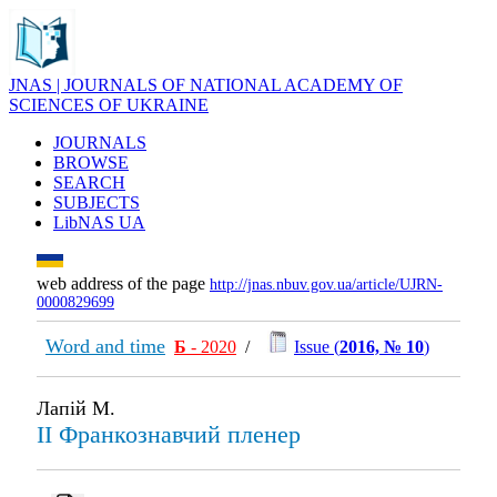
JNAS | JOURNALS OF NATIONAL ACADEMY OF
SCIENCES OF UKRAINE
JOURNALS
BROWSE
SEARCH
SUBJECTS
LibNAS UA
web address of the page
http://jnas.nbuv.gov.ua/article/UJRN-
0000829699
Word and time
Б
- 2020
/
Issue (
2016, № 10
)
Лапій М.
II Франкознавчий пленер