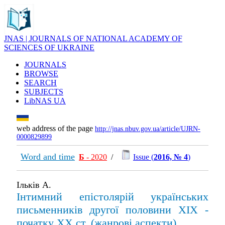
JNAS | JOURNALS OF NATIONAL ACADEMY OF
SCIENCES OF UKRAINE
JOURNALS
BROWSE
SEARCH
SUBJECTS
LibNAS UA
web address of the page
http://jnas.nbuv.gov.ua/article/UJRN-
0000829899
Word and time
Б
- 2020
/
Issue (
2016, № 4
)
Ільків А.
Інтимний епістолярій українських
письменників другої половини ХІХ -
початку XX ст. (жанрові аспекти)