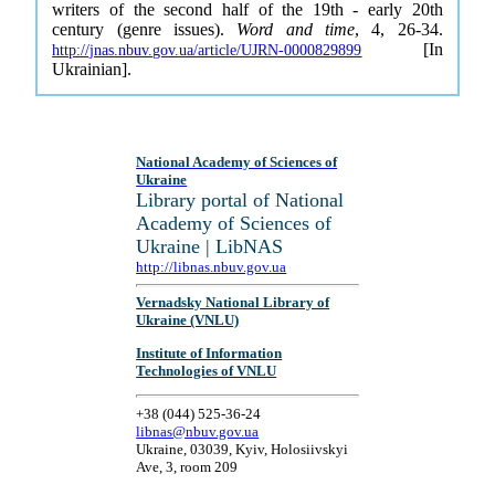
writers of the second half of the 19th - early 20th
century (genre issues).
Word and time
, 4, 26-34.
[In
http://jnas.nbuv.gov.ua/article/UJRN-0000829899
Ukrainian].
National Academy of Sciences of
Ukraine
Library portal of National
Academy of Sciences of
Ukraine | LibNAS
http://libnas.nbuv.gov.ua
Vernadsky National Library of
Ukraine (VNLU)
Institute of Information
Technologies of VNLU
+38 (044) 525-36-24
libnas@nbuv.gov.ua
Ukraine, 03039, Kyiv, Holosiivskyi
Ave, 3, room 209