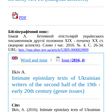
PDF
Бібліографічний опис:
Ільків А. Інтимний епістолярій українських
письменників другої половини ХІХ - початку XX ст.
(жанрові аспекти).
Слово і час
. 2016. № 4. С. 26-34.
URL:
http://jnas.nbuv.gov.ua/article/UJRN-0000829899
Word and time
/
Issue (
2016, 4
)
Ilkiv A.
Intimate epistolary texts of Ukrainian
writers of the second half of the 19th -
early 20th century (genre issues)
Cite:
Ilkiv, A. (2016). Intimate epistolary texts of Ukrainian