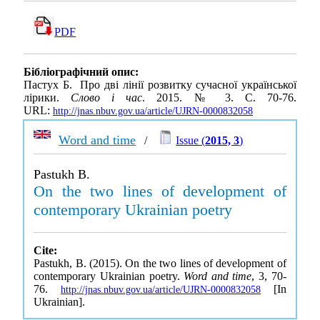
PDF
Бібліографічний опис:
Пастух Б. Про дві лінії розвитку сучасної української
лірики.
Слово і час
. 2015. № 3. С. 70-76.
URL:
http://jnas.nbuv.gov.ua/article/UJRN-0000832058
Word and time
/
Issue (
2015, 3
)
Pastukh B.
On the two lines of development of
contemporary Ukrainian poetry
Cite:
Pastukh, B. (2015). On the two lines of development of
contemporary Ukrainian poetry.
Word and time
, 3, 70-
76.
[In
http://jnas.nbuv.gov.ua/article/UJRN-0000832058
Ukrainian].