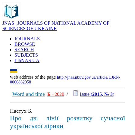
JNAS | JOURNALS OF NATIONAL ACADEMY OF
SCIENCES OF UKRAINE
JOURNALS
BROWSE
SEARCH
SUBJECTS
LibNAS UA
web address of the page
http://jnas.nbuv.gov.ua/article/UJRN-
0000832058
Word and time
Б
- 2020
/
Issue (
2015, № 3
)
Пастух Б.
Про дві лінії розвитку сучасної
української лірики