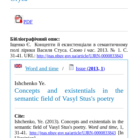
PDF
Бібліографічний опис:
Іщенко Є. Концепти й екзистенціали в семантичному
полі лірики Василя Стуса.
Слово і час
. 2013. № 1. С.
31-41. URL:
http://jnas.nbuv.gov.ua/article/UJRN-0000833843
Word and time
/
Issue (
2013, 1
)
Ishchenko Ye.
Concepts and existentials in the
semantic field of Vasyl Stus's poetry
Cite:
Ishchenko, Ye. (2013). Concepts and existentials in the
semantic field of Vasyl Stus's poetry.
Word and time
, 1,
31-41.
[In
http://jnas.nbuv.gov.ua/article/UJRN-0000833843