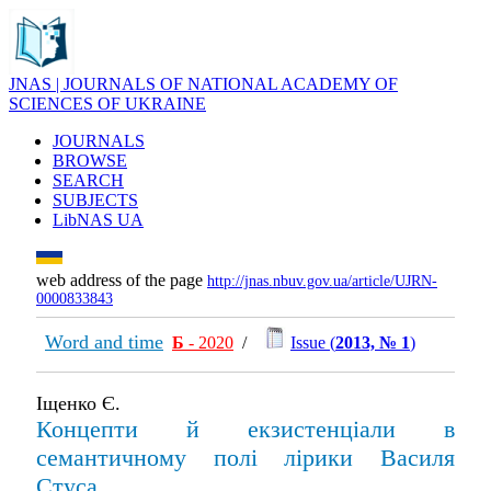
JNAS | JOURNALS OF NATIONAL ACADEMY OF
SCIENCES OF UKRAINE
JOURNALS
BROWSE
SEARCH
SUBJECTS
LibNAS UA
web address of the page
http://jnas.nbuv.gov.ua/article/UJRN-
0000833843
Word and time
Б
- 2020
/
Issue (
2013, № 1
)
Іщенко Є.
Концепти й екзистенціали в
семантичному полі лірики Василя
Стуса