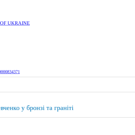
 OF UKRAINE
-0000834371
ченко у бронзі та граніті