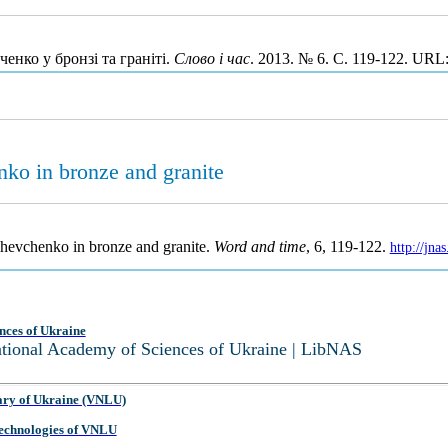
нко у бронзі та граніті.
Слово і час
. 2013. № 6. С. 119-122. URL
nko in bronze and granite
Shevchenko in bronze and granite.
Word and time
, 6, 119-122.
http://jn
nces of Ukraine
National Academy of Sciences of Ukraine | LibNAS
ary of Ukraine (VNLU)
 Technologies of VNLU