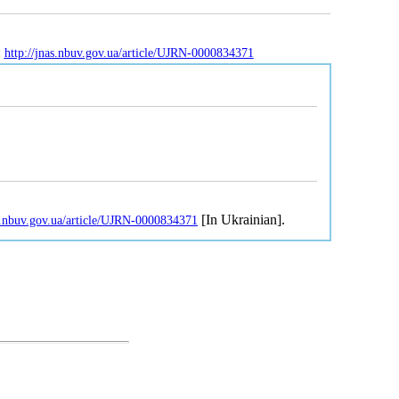
:
http://jnas.nbuv.gov.ua/article/UJRN-0000834371
[In Ukrainian].
as.nbuv.gov.ua/article/UJRN-0000834371