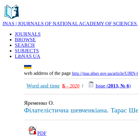
JNAS | JOURNALS OF NATIONAL ACADEMY OF SCIENCES
JOURNALS
BROWSE
SEARCH
SUBJECTS
LibNAS UA
web address of the page
http://jnas.nbuv.gov.ua/article/UJRN
Word and time
Б
- 2020
/
Issue (
2013, № 6
)
Яременко О.
Філателістична шевченкіана. Тарас Шев
PDF