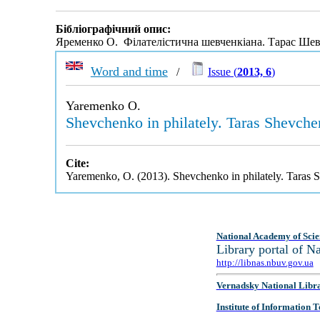
Бібліографічний опис:
Яременко О. Філателістична шевченкіана. Тарас Шевче
Word and time
/
Issue (
2013, 6
)
Yaremenko O.
Shevchenko in philately. Taras Shevche
Cite:
Yaremenko, O. (2013). Shevchenko in philately. Taras 
National Academy of Scie
Library portal of 
http://libnas.nbuv.gov.ua
Vernadsky National Libr
Institute of Information