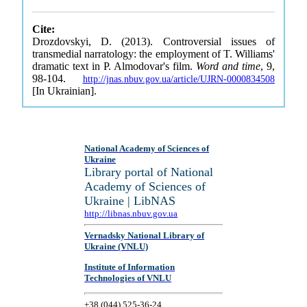
Cite:
Drozdovskyi, D. (2013). Controversial issues of
transmedial narratology: the employment of T. Williams'
dramatic text in P. Almodovar's film.
Word and time
, 9,
98-104.
http://jnas.nbuv.gov.ua/article/UJRN-0000834508
[In Ukrainian].
National Academy of Sciences of
Ukraine
Library portal of National
Academy of Sciences of
Ukraine | LibNAS
http://libnas.nbuv.gov.ua
Vernadsky National Library of
Ukraine (VNLU)
Institute of Information
Technologies of VNLU
+38 (044) 525-36-24