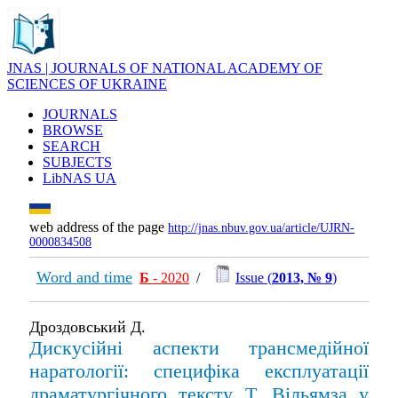
JNAS | JOURNALS OF NATIONAL ACADEMY OF
SCIENCES OF UKRAINE
JOURNALS
BROWSE
SEARCH
SUBJECTS
LibNAS UA
web address of the page
http://jnas.nbuv.gov.ua/article/UJRN-
0000834508
Word and time
Б
- 2020
/
Issue (
2013, № 9
)
Дроздовський Д.
Дискусійні аспекти трансмедійної
наратології: специфіка експлуатації
драматургічного тексту Т. Вільямза у