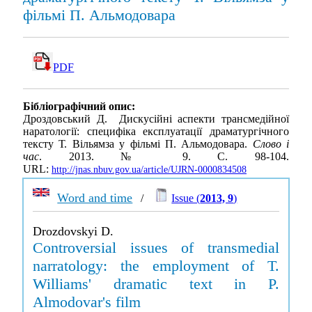
фільмі П. Альмодовара
PDF
Бібліографічний опис:
Дроздовський Д. Дискусійні аспекти трансмедійної
наратології: специфіка експлуатації драматургічного
тексту Т. Вільямза у фільмі П. Альмодовара.
Слово і
час
. 2013. № 9. С. 98-104.
URL:
http://jnas.nbuv.gov.ua/article/UJRN-0000834508
Word and time
/
Issue (
2013, 9
)
Drozdovskyi D.
Controversial issues of transmedial
narratology: the employment of T.
Williams' dramatic text in P.
Almodovar's film