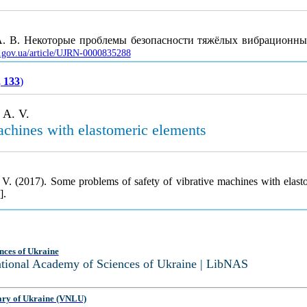
о А. В. Некоторые проблемы безопасности тяжёлых вибрацион
v.gov.ua/article/UJRN-0000835288
, 133
)
 A. V.
achines with elastomeric elements
A. V. (2017). Some problems of safety of vibrative machines with elas
].
nces of Ukraine
National Academy of Sciences of Ukraine | LibNAS
ary of Ukraine (VNLU)