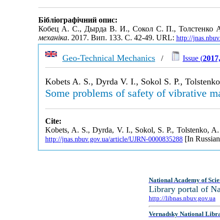
Бібліографічний опис:
Кобец А. С., Дырда В. И., Сокол С. П., Толстенк
механіка
. 2017. Вип. 133. С. 42-49. URL:
http://jnas.nbu
Geo-Technical Mechanics
/
Issue (
2017
Kobets A. S., Dyrda V. I., Sokol S. P., Tolstenko
Some problems of safety of vibrative m
Cite:
Kobets, A. S., Dyrda, V. I., Sokol, S. P., Tolstenko, 
[In Russian
http://jnas.nbuv.gov.ua/article/UJRN-0000835288
National Academy of Scie
Library portal of 
http://libnas.nbuv.gov.ua
Vernadsky National Libr