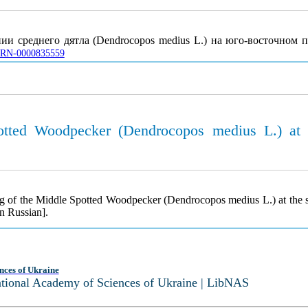
ии среднего дятла (Dendrocopos medius L.) на юго-восточном
/UJRN-0000835559
otted Woodpecker (Dendrocopos medius L.) at t
g of the Middle Spotted Woodpecker (Dendrocopos medius L.) at the 
n Russian].
nces of Ukraine
National Academy of Sciences of Ukraine | LibNAS