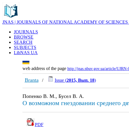
JNAS | JOURNALS OF NATIONAL ACADEMY OF SCIENCES
JOURNALS
BROWSE
SEARCH
SUBJECTS
LibNAS UA
web address of the page
http://jnas.nbuv.gov.ua/article/UJRN
Branta
/
Issue (
2015, Вып. 18
)
Попенко В. М., Бусел В. А.
О возможном гнездовании среднего дя
PDF