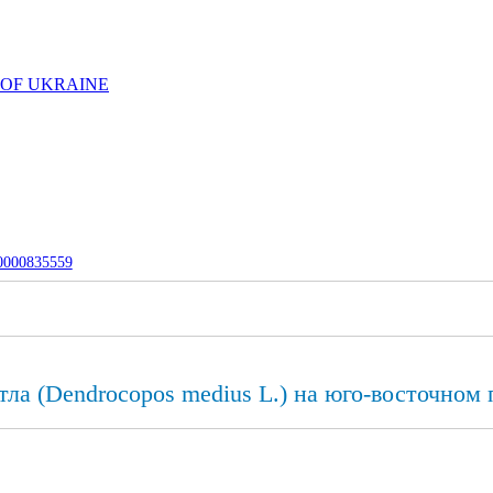
 OF UKRAINE
-0000835559
тла (Dendrocopos medius L.) на юго-восточном