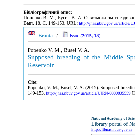
Бібліографічний опис:
Попенко В. М., Бусел В. А. О возможном гнездован
Вып. 18. С. 149-153. URL:
http://jnas.nbuv.gov.ua/article
Branta
/
Issue (
2015, 18
)
Popenko V. M., Busel V. A.
Supposed breeding of the Middle Sp
Reservoir
Cite:
Popenko, V. M., Busel, V. A. (2015). Supposed breedin
149-153.
[I
http://jnas.nbuv.gov.ua/article/UJRN-0000835559
National Academy of Scie
Library portal of 
http://libnas.nbuv.gov.ua