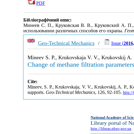
PDF
Бібліографічний опис:
Минеев С. П., Круковская В. В., Круковский А. П
использовании различных способов его охраны.
Геот
Geo-Technical Mechanics
/
Issue (
2016
Mineev S. P., Krukovskaja V. V., Krukovskij A. 
Change of methane filtration parameters 
Cite:
Mineev, S. P., Krukovskaja, V. V., Krukovskij, A. P., K
supports.
Geo-Technical Mechanics
, 126, 92-105.
http:/
National Academy of Scie
Library portal of 
http://libnas.nbuv.gov.ua