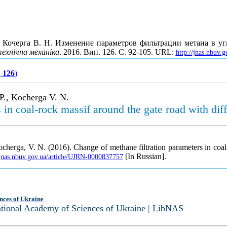
., Кочерга В. Н. Изменение параметров фильтрации метана в у
ехнічна механіка
. 2016. Вип. 126. С. 92-105. URL:
http://jnas.nbuv.
, 126
)
P., Kocherga V. N.
in coal-rock massif around the gate road with diff
ocherga, V. N. (2016). Change of methane filtration parameters in coal-
[In Russian].
/jnas.nbuv.gov.ua/article/UJRN-0000837757
nces of Ukraine
National Academy of Sciences of Ukraine | LibNAS