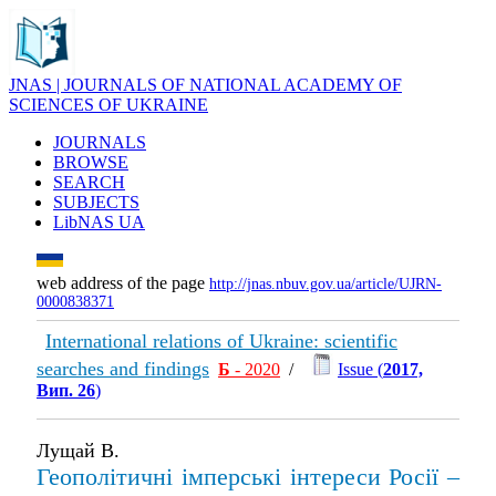
JNAS | JOURNALS OF NATIONAL ACADEMY OF
SCIENCES OF UKRAINE
JOURNALS
BROWSE
SEARCH
SUBJECTS
LibNAS UA
web address of the page
http://jnas.nbuv.gov.ua/article/UJRN-
0000838371
International relations of Ukraine: scientific
searches and findings
Б
- 2020
/
Issue (
2017,
Вип. 26
)
Лущай В.
Геополітичні імперські інтереси Росії –