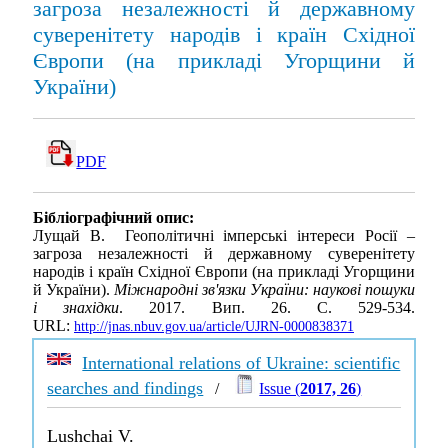
загроза незалежності й державному
суверенітету народів і країн Східної
Європи (на прикладі Угорщини й
України)
PDF
Бібліографічний опис:
Лущай В. Геополітичні імперські інтереси Росії –
загроза незалежності й державному суверенітету
народів і країн Східної Європи (на прикладі Угорщини
й України).
Міжнародні зв'язки України: наукові пошуки
і знахідки
. 2017. Вип. 26. С. 529-534.
URL:
http://jnas.nbuv.gov.ua/article/UJRN-0000838371
International relations of Ukraine: scientific
searches and findings
/
Issue (
2017, 26
)
Lushchai V.