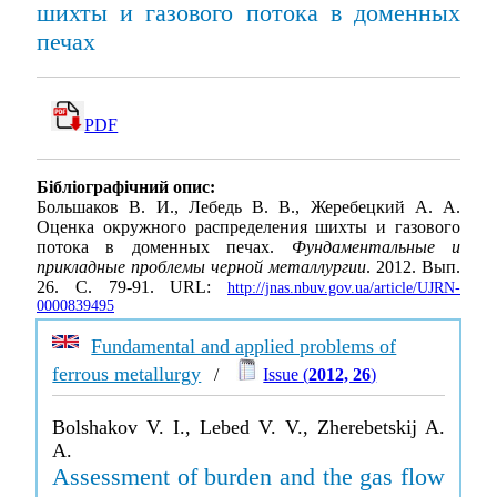
шихты и газового потока в доменных
печах
PDF
Бібліографічний опис:
Большаков В. И., Лебедь В. В., Жеребецкий А. А.
Оценка окружного распределения шихты и газового
потока в доменных печах.
Фундаментальные и
прикладные проблемы черной металлургии
. 2012. Вып.
26. С. 79-91. URL:
http://jnas.nbuv.gov.ua/article/UJRN-
0000839495
Fundamental and applied problems of
ferrous metallurgy
/
Issue (
2012, 26
)
Bolshakov V. I., Lebed V. V., Zherebetskij A.
A.
Assessment of burden and the gas flow