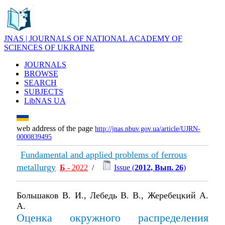
JNAS | JOURNALS OF NATIONAL ACADEMY OF
SCIENCES OF UKRAINE
JOURNALS
BROWSE
SEARCH
SUBJECTS
LibNAS UA
web address of the page
http://jnas.nbuv.gov.ua/article/UJRN-
0000839495
Fundamental and applied problems of ferrous
metallurgy
Б
- 2022
/
Issue (
2012, Вып. 26
)
Большаков В. И., Лебедь В. В., Жеребецкий А.
А.
Оценка окружного распределения