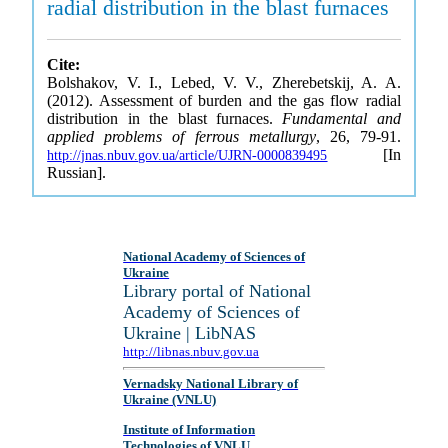
radial distribution in the blast furnaces
Cite:
Bolshakov, V. I., Lebed, V. V., Zherebetskij, A. A.
(2012). Assessment of burden and the gas flow radial
distribution in the blast furnaces.
Fundamental and
applied problems of ferrous metallurgy
, 26, 79-91.
[In
http://jnas.nbuv.gov.ua/article/UJRN-0000839495
Russian].
National Academy of Sciences of
Ukraine
Library portal of National
Academy of Sciences of
Ukraine | LibNAS
http://libnas.nbuv.gov.ua
Vernadsky National Library of
Ukraine (VNLU)
Institute of Information
Technologies of VNLU