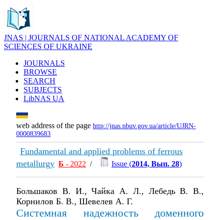
JNAS | JOURNALS OF NATIONAL ACADEMY OF
SCIENCES OF UKRAINE
JOURNALS
BROWSE
SEARCH
SUBJECTS
LibNAS UA
web address of the page
http://jnas.nbuv.gov.ua/article/UJRN-
0000839683
Fundamental and applied problems of ferrous
metallurgy
Б
- 2022
/
Issue (
2014, Вып. 28
)
Большаков В. И., Чайка А. Л., Лебедь В. В.,
Корнилов Б. В., Шевелев А. Г.
Системная надежность доменного