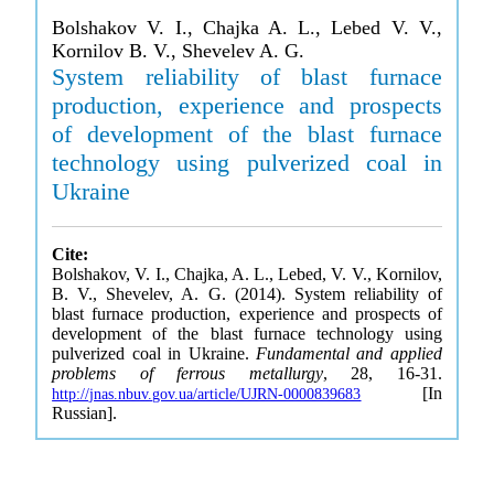
Bolshakov V. I., Chajka A. L., Lebed V. V.,
Kornilov B. V., Shevelev A. G.
System reliability of blast furnace
production, experience and prospects
of development of the blast furnace
technology using pulverized coal in
Ukraine
Cite:
Bolshakov, V. I., Chajka, A. L., Lebed, V. V., Kornilov,
B. V., Shevelev, A. G. (2014). System reliability of
blast furnace production, experience and prospects of
development of the blast furnace technology using
pulverized coal in Ukraine.
Fundamental and applied
problems of ferrous metallurgy
, 28, 16-31.
[In
http://jnas.nbuv.gov.ua/article/UJRN-0000839683
Russian].