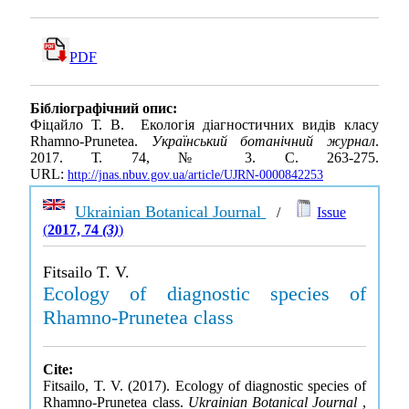
PDF
Бібліографічний опис:
Фіцайло Т. В. Екологія діагностичних видів класу
Rhamno-Prunetea.
Український ботанічний журнал
.
2017. Т. 74, № 3. С. 263-275.
URL:
http://jnas.nbuv.gov.ua/article/UJRN-0000842253
Ukrainian Botanical Journal
/
Issue
(
2017, 74
(3)
)
Fitsailo T. V.
Ecology of diagnostic species of
Rhamno-Prunetea class
Cite:
Fitsailo, T. V. (2017). Ecology of diagnostic species of
Rhamno-Prunetea class.
Ukrainian Botanical Journal
,