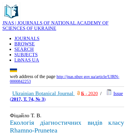
JNAS | JOURNALS OF NATIONAL ACADEMY OF
SCIENCES OF UKRAINE
JOURNALS
BROWSE
SEARCH
SUBJECTS
LibNAS UA
web address of the page
http://jnas.nbuv.gov.ua/article/UJRN-
0000842253
Ukrainian Botanical Journal
Б
- 2020
/
Issue
(
2017, Т. 74, № 3
)
Фіцайло Т. В.
Екологія діагностичних видів класу
Rhamno-Prunetea