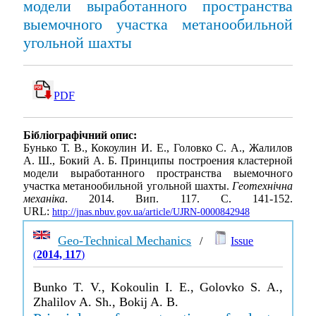
модели выработанного пространства
выемочного участка метанообильной
угольной шахты
PDF
Бібліографічний опис:
Бунько Т. В., Кокоулин И. Е., Головко С. А., Жалилов
А. Ш., Бокий А. Б. Принципы построения кластерной
модели выработанного пространства выемочного
участка метанообильной угольной шахты.
Геотехнічна
механіка
. 2014. Вип. 117. С. 141-152.
URL:
http://jnas.nbuv.gov.ua/article/UJRN-0000842948
Geo-Technical Mechanics
/
Issue
(
2014, 117
)
Bunko T. V., Kokoulin I. E., Golovko S. A.,
Zhalilov A. Sh., Bokij A. B.