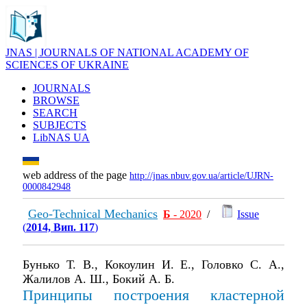
JNAS | JOURNALS OF NATIONAL ACADEMY OF
SCIENCES OF UKRAINE
JOURNALS
BROWSE
SEARCH
SUBJECTS
LibNAS UA
web address of the page
http://jnas.nbuv.gov.ua/article/UJRN-
0000842948
Geo-Technical Mechanics
Б
- 2020
/
Issue
(
2014, Вип. 117
)
Бунько Т. В., Кокоулин И. Е., Головко С. А.,
Жалилов А. Ш., Бокий А. Б.
Принципы построения кластерной