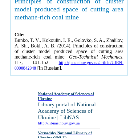
Principles of construction of cluster
model produced space of cutting area
methane-rich coal mine
Cite:
Bunko, T. V., Kokoulin, I. E., Golovko, S. A., Zhalilov,
A. Sh., Bokij, A. B. (2014). Principles of construction
of cluster model produced space of cutting area
methane-rich coal mine.
Geo-Technical Mechanics
,
117, 141-152.
http://jnas.nbuv.gov.ua/article/UJRN-
[In Russian].
0000842948
National Academy of Sciences of
Ukraine
Library portal of National
Academy of Sciences of
Ukraine | LibNAS
http://libnas.nbuv.gov.ua
Vernadsky National Library of
Ukraine (VNLU)