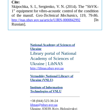
Cite:
Skipochka, S. I., Sergienko, V. N. (2014). The "ShVK-
1" equipment for vibro-acoustic control of the condition
of the massif.
Geo-Technical Mechanics
, 119, 79-86.
[In
http://jnas.nbuv.gov.ua/article/UJRN-0000842992
Russian].
National Academy of Sciences of
Ukraine
Library portal of National
Academy of Sciences of
Ukraine | LibNAS
http://libnas.nbuv.gov.ua
Vernadsky National Library of
Ukraine (VNLU)
Institute of Information
Technologies of VNLU
+38 (044) 525-36-24
libnas@nbuv.gov.ua
Ukraine, 03039, Kyiv, Holosiivskyi