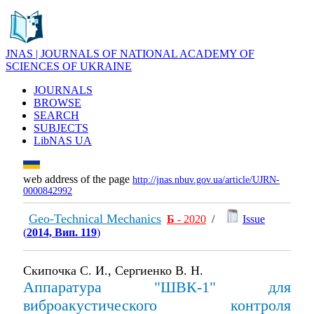
JNAS | JOURNALS OF NATIONAL ACADEMY OF
SCIENCES OF UKRAINE
JOURNALS
BROWSE
SEARCH
SUBJECTS
LibNAS UA
web address of the page
http://jnas.nbuv.gov.ua/article/UJRN-
0000842992
Geo-Technical Mechanics
Б
- 2020
/
Issue
(
2014, Вип. 119
)
Скипочка С. И., Сергиенко В. Н.
Аппаратура "ШВК-1" для
виброакустического контроля