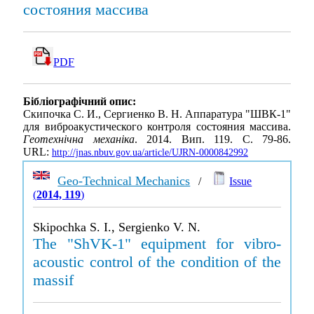
состояния массива
PDF
Бібліографічний опис:
Скипочка С. И., Сергиенко В. Н. Аппаратура "ШВК-1"
для виброакустического контроля состояния массива.
Геотехнічна механіка
. 2014. Вип. 119. С. 79-86.
URL:
http://jnas.nbuv.gov.ua/article/UJRN-0000842992
Geo-Technical Mechanics
/
Issue
(
2014, 119
)
Skipochka S. I., Sergienko V. N.
The "ShVK-1" equipment for vibro-
acoustic control of the condition of the
massif