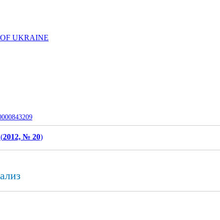
 OF UKRAINE
-0000843209
(
2012, № 20
)
тализ