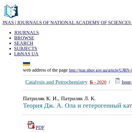
JNAS | JOURNALS OF NATIONAL ACADEMY OF SCIENCES
JOURNALS
BROWSE
SEARCH
SUBJECTS
LibNAS UA
web address of the page
http://jnas.nbuv.gov.ua/article/UJRN
Catalysis and Petrochemistry
Б
- 2020
/
Issue 
Патриляк К. И., Патриляк Л. К.
Теория Дж. А. Ола и гетерогенный ка
PDF