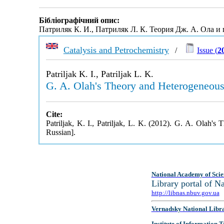
Бібліографічний опис:
Патриляк К. И., Патриляк Л. К. Теория Дж. А. Ола и
Catalysis and Petrochemistry
/
Issue (
2
Patriljak K. I., Patriljak L. K.
G. A. Olah's Theory and Heterogeneous
Cite:
Patriljak, K. I., Patriljak, L. K. (2012). G. A. Olah'
Russian].
National Academy of Scie
Library portal of 
http://libnas.nbuv.gov.ua
Vernadsky National Libr
Institute of Information