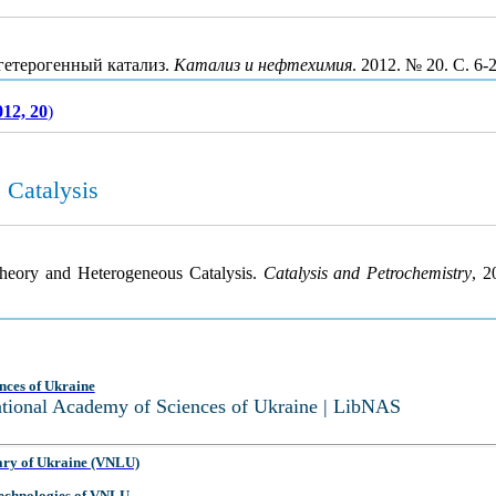
 гетерогенный катализ.
Катализ и нефтехимия
. 2012. № 20. С. 6
012, 20
)
 Catalysis
s Theory and Heterogeneous Catalysis.
Catalysis and Petrochemistry
, 2
nces of Ukraine
National Academy of Sciences of Ukraine | LibNAS
ary of Ukraine (VNLU)
 Technologies of VNLU