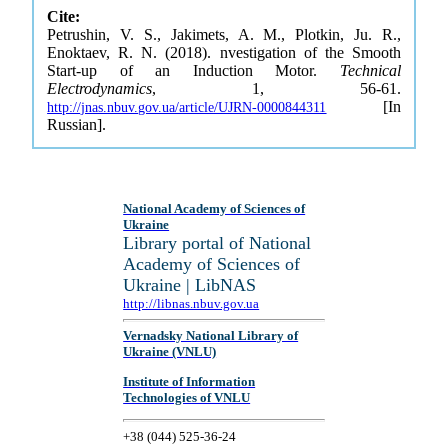
Cite:
Petrushin, V. S., Jakimets, A. M., Plotkin, Ju. R.,
Enoktaev, R. N. (2018). nvestigation of the Smooth
Start-up of an Induction Motor.
Technical
Electrodynamics
, 1, 56-61.
[In
http://jnas.nbuv.gov.ua/article/UJRN-0000844311
Russian].
National Academy of Sciences of
Ukraine
Library portal of National
Academy of Sciences of
Ukraine | LibNAS
http://libnas.nbuv.gov.ua
Vernadsky National Library of
Ukraine (VNLU)
Institute of Information
Technologies of VNLU
+38 (044) 525-36-24