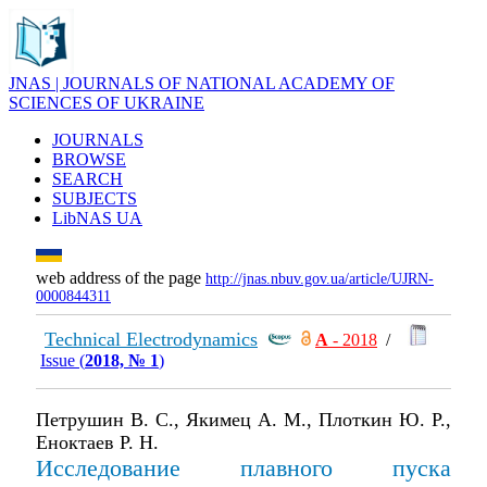
JNAS | JOURNALS OF NATIONAL ACADEMY OF
SCIENCES OF UKRAINE
JOURNALS
BROWSE
SEARCH
SUBJECTS
LibNAS UA
web address of the page
http://jnas.nbuv.gov.ua/article/UJRN-
0000844311
Technical Electrodynamics
А
- 2018
/
Issue (
2018, № 1
)
Петрушин В. С., Якимец А. М., Плоткин Ю. Р.,
Еноктаев Р. Н.
Исследование плавного пуска