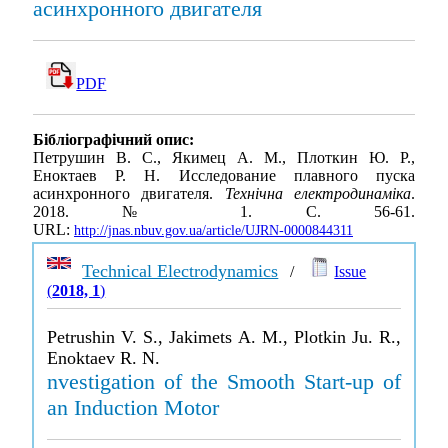
асинхронного двигателя
PDF
Бібліографічний опис:
Петрушин В. С., Якимец А. М., Плоткин Ю. Р.,
Еноктаев Р. Н. Исследование плавного пуска
асинхронного двигателя.
Технічна електродинаміка
.
2018. № 1. С. 56-61.
URL:
http://jnas.nbuv.gov.ua/article/UJRN-0000844311
Technical Electrodynamics
/
Issue
(
2018, 1
)
Petrushin V. S., Jakimets A. M., Plotkin Ju. R.,
Enoktaev R. N.
nvestigation of the Smooth Start-up of
an Induction Motor