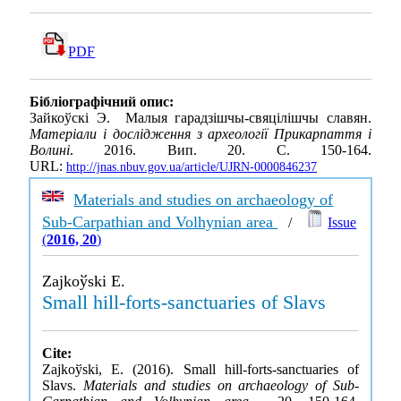
PDF
Бібліографічний опис:
Зайкоўскі Э. Малыя гарадзішчы-свяцілішчы славян.
Матеріали і дослідження з археології Прикарпаття і
Волині
. 2016. Вип. 20. С. 150-164.
URL:
http://jnas.nbuv.gov.ua/article/UJRN-0000846237
Materials and studies on archaeology of
Sub-Carpathian and Volhynian area
/
Issue
(
2016, 20
)
Zajkoўskі E.
Small hill-forts-sanctuaries of Slavs
Cite:
Zajkoўskі, E. (2016). Small hill-forts-sanctuaries of
Slavs.
Materials and studies on archaeology of Sub-