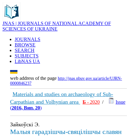
JNAS | JOURNALS OF NATIONAL ACADEMY OF
SCIENCES OF UKRAINE
JOURNALS
BROWSE
SEARCH
SUBJECTS
LibNAS UA
web address of the page
http://jnas.nbuv.gov.ua/article/UJRN-
0000846237
Materials and studies on archaeology of Sub-
Carpathian and Volhynian area
Б
- 2020
/
Issue
(
2016, Вип. 20
)
Зайкоўскі Э.
Малыя гарадзішчы-свяцілішчы славян