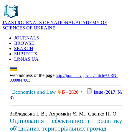
JNAS | JOURNALS OF NATIONAL ACADEMY OF
SCIENCES OF UKRAINE
JOURNALS
BROWSE
SEARCH
SUBJECTS
LibNAS UA
web address of the page
http://jnas.nbuv.gov.ua/article/UJRN-
0000847803
Economics and Law
Б
- 2020
/
Issue (
2017, №
3
)
Заблодська І. В., Ахромкін Є. М., Саєнко П. О.
Оцінювання ефективності розвитку
об'єднаних територіальних громад