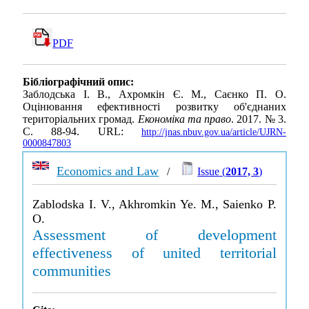
PDF
Бібліографічний опис:
Заблодська І. В., Ахромкін Є. М., Саєнко П. О.
Оцінювання ефективності розвитку об'єднаних
територіальних громад.
Економіка та право
. 2017. № 3.
С. 88-94. URL:
http://jnas.nbuv.gov.ua/article/UJRN-
0000847803
Economics and Law
/
Issue (
2017, 3
)
Zablodska I. V., Akhromkin Ye. M., Saienko P.
O.
Assessment of development
effectiveness of united territorial
communities