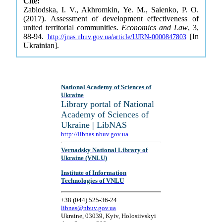
Cite:
Zablodska, I. V., Akhromkin, Ye. M., Saienko, P. O.
(2017). Assessment of development effectiveness of
united territorial communities.
Economics and Law
, 3,
88-94.
[In
http://jnas.nbuv.gov.ua/article/UJRN-0000847803
Ukrainian].
National Academy of Sciences of
Ukraine
Library portal of National
Academy of Sciences of
Ukraine | LibNAS
http://libnas.nbuv.gov.ua
Vernadsky National Library of
Ukraine (VNLU)
Institute of Information
Technologies of VNLU
+38 (044) 525-36-24
libnas@nbuv.gov.ua
Ukraine, 03039, Kyiv, Holosiivskyi