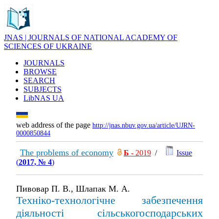
JNAS | JOURNALS OF NATIONAL ACADEMY OF
SCIENCES OF UKRAINE
JOURNALS
BROWSE
SEARCH
SUBJECTS
LibNAS UA
web address of the page
http://jnas.nbuv.gov.ua/article/UJRN-
0000850844
The problems of economy
Б
- 2019
/
Issue
(
2017, № 4
)
Пивовар П. В., Шлапак М. А.
Техніко-технологічне забезпечення
діяльності сільськогосподарських