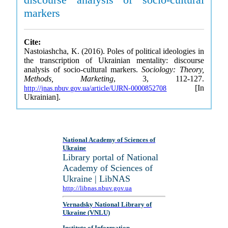
markers
Cite:
Nastoiashcha, K. (2016). Poles of political ideologies in
the transcription of Ukrainian mentality: discourse
analysis of socio-cultural markers.
Sociology: Theory,
Methods, Marketing
, 3, 112-127.
[In
http://jnas.nbuv.gov.ua/article/UJRN-0000852708
Ukrainian].
National Academy of Sciences of
Ukraine
Library portal of National
Academy of Sciences of
Ukraine | LibNAS
http://libnas.nbuv.gov.ua
Vernadsky National Library of
Ukraine (VNLU)
Institute of Information