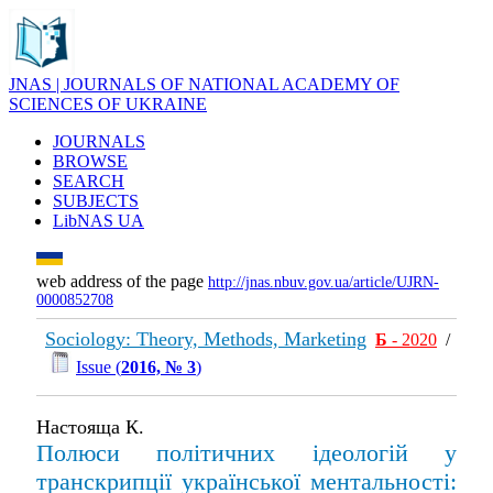
JNAS | JOURNALS OF NATIONAL ACADEMY OF
SCIENCES OF UKRAINE
JOURNALS
BROWSE
SEARCH
SUBJECTS
LibNAS UA
web address of the page
http://jnas.nbuv.gov.ua/article/UJRN-
0000852708
Sociology: Theory, Methods, Marketing
Б
- 2020
/
Issue (
2016, № 3
)
Настояща К.
Полюси політичних ідеологій у
транскрипції української ментальності: