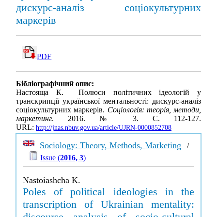
дискурс-аналіз соціокультурних
маркерів
PDF
Бібліографічний опис:
Настояща К. Полюси політичних ідеологій у
транскрипції української ментальності: дискурс-аналіз
соціокультурних маркерів.
Соціологія: теорія, методи,
маркетинг
. 2016. № 3. С. 112-127.
URL:
http://jnas.nbuv.gov.ua/article/UJRN-0000852708
Sociology: Theory, Methods, Marketing
/
Issue (
2016, 3
)
Nastoiashcha K.
Poles of political ideologies in the
transcription of Ukrainian mentality:
discourse analysis of socio-cultural