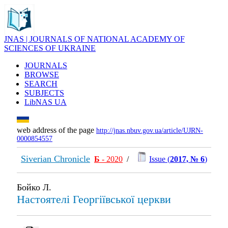
JNAS | JOURNALS OF NATIONAL ACADEMY OF
SCIENCES OF UKRAINE
JOURNALS
BROWSE
SEARCH
SUBJECTS
LibNAS UA
web address of the page
http://jnas.nbuv.gov.ua/article/UJRN-
0000854557
Siverian Chronicle
Б
- 2020
/
Issue (
2017, № 6
)
Бойко Л.
Настоятелі Георгіївської церкви